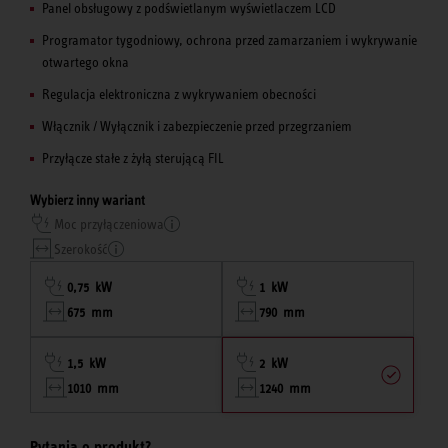
Panel obsługowy z podświetlanym wyświetlaczem LCD
Programator tygodniowy, ochrona przed zamarzaniem i wykrywanie
otwartego okna
Regulacja elektroniczna z wykrywaniem obecności
Włącznik / Wyłącznik i zabezpieczenie przed przegrzaniem
Przyłącze stałe z żyłą sterującą FIL
Wybierz inny wariant
Moc przyłączeniowa
Szerokość
0,75 kW
1 kW
675 mm
790 mm
1,5 kW
2 kW
1010 mm
1240 mm
Pytania o produkt?