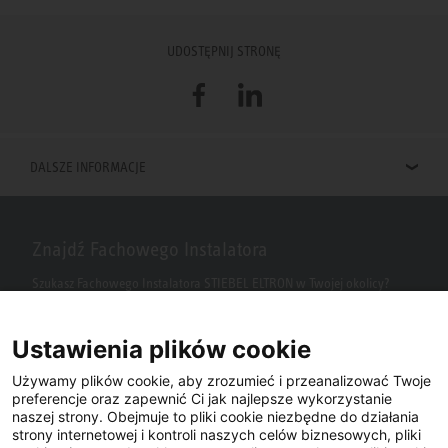
UDOSTĘPNIJ STRONĘ
Facebook
LinkedIn
DALSZE INFORMACJE
Znajdź Fachowego Instalatora
Szukasz Fachowego Instalatora STIEBEL ELTRON w Twojej okolicy?
Wpisz kod pocztowy lub miasto w polu wyszukiwania.
Ustawienia plików cookie
Używamy plików cookie, aby zrozumieć i przeanalizować Twoje
preferencje oraz zapewnić Ci jak najlepsze wykorzystanie
naszej strony. Obejmuje to pliki cookie niezbędne do działania
strony internetowej i kontroli naszych celów biznesowych, pliki