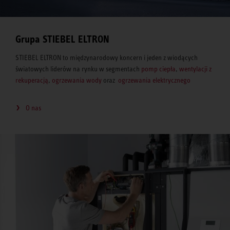
Grupa STIEBEL ELTRON
STIEBEL ELTRON to międzynarodowy koncern i jeden z wiodących
światowych liderów na rynku w segmentach
pomp ciepła
,
wentylacji z
rekuperacją
,
ogrzewania wody
oraz
ogrzewania elektrycznego
O nas