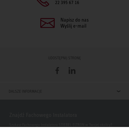
22 395 67 16
Napisz do nas
Wyślij e-mail
UDOSTĘPNIJ STRONĘ
Facebook
LinkedIn
DALSZE INFORMACJE
Znajdź Fachowego Instalatora
Szukasz Fachowego Instalatora STIEBEL ELTRON w Twojej okolicy?