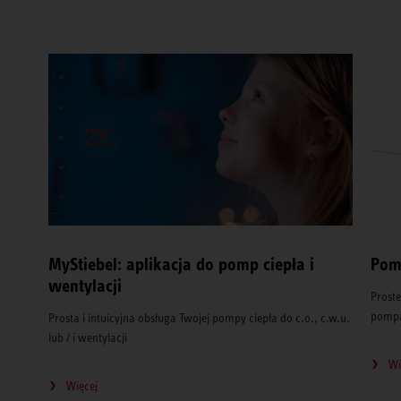
MyStiebel: aplikacja do pomp ciepła i
Pom
wentylacji
Proste
pompa
Prosta i intuicyjna obsługa Twojej pompy ciepła do c.o., c.w.u.
lub / i wentylacji
Wi
Więcej