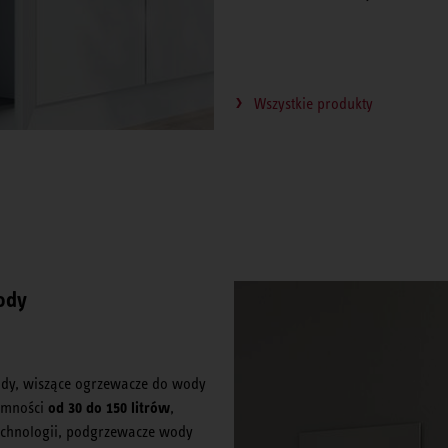
Wszystkie produkty
ody
ody, wiszące ogrzewacze do wody
od 30 do 150 litrów
jemności
,
 technologii, podgrzewacze wody