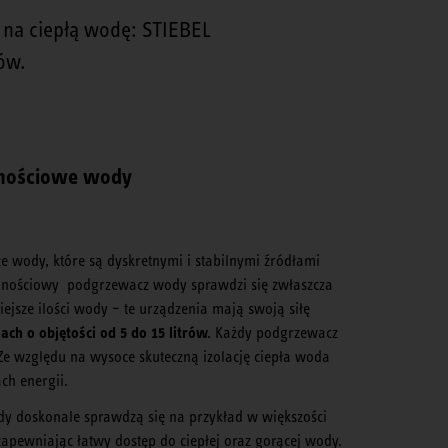
na ciepłą wodę: STIEBEL
ów.
nościowe wody
wody, które są dyskretnymi i stabilnymi źródłami
emnościowy podgrzewacz wody sprawdzi się zwłaszcza
iejsze ilości wody – te urządzenia mają swoją siłę
ch o objętości od 5 do 15 litrów.
Każdy podgrzewacz
Ze względu na wysoce skuteczną izolację ciepła woda
ch energii.
y doskonale sprawdzą się na przykład w większości
ewniając łatwy dostęp do ciepłej oraz gorącej wody.