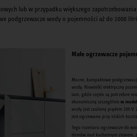
wych lub w przypadku większego zapotrzebowania 
we podgrzewacze wody o pojemności aż do 1000 litr
Małe ogrzewacze pojem
Mocne, kompaktowe podgrzewacze 
wody. Niewielki elektryczny poj
tam, gdzie często są potrzebne mn
w modela
ekonomiczną szczególnie
wody jest zasilany prądem 230 V. 
jest ogrzewana przy niskich koszta
Tego rozmiaru ogrzewacze do wod
domów nad kuchennym zlewem, zap