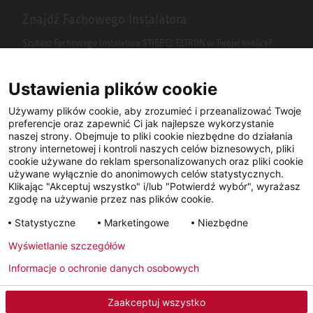
Znajdź Fachowego Instalatora
Szukasz Fachowego Instalatora STIEBEL ELTRON w Twojej okolicy?
Wpisz kod pocztowy lub miasto w polu wyszukiwania.
Ustawienia plików cookie
Używamy plików cookie, aby zrozumieć i przeanalizować Twoje
preferencje oraz zapewnić Ci jak najlepsze wykorzystanie
naszej strony. Obejmuje to pliki cookie niezbędne do działania
strony internetowej i kontroli naszych celów biznesowych, pliki
cookie używane do reklam spersonalizowanych oraz pliki cookie
używane wyłącznie do anonimowych celów statystycznych.
Klikając "Akceptuj wszystko" i/lub "Potwierdź wybór", wyrażasz
Facebook
YouTube
LinkedIn
zgodę na używanie przez nas plików cookie.
Statystyczne
Marketingowe
Niezbędne
Instagram
Wyświetlanie szczegółów
Informacje o ochronie danych osobowych
Metryka
Polityka prywatności
Newsletter
Zaakceptuj wszystko