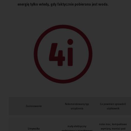
energię tylko wtedy, gdy faktycznie pobierana jest woda.
Rekomendowany typ
Co powinien sprawdzić
Zastosowanie
urządzenia
użytkownik
niska moc, kompaktowe
mały elektryczny
Umywalka
wymiary, montaż pod
podgrzewacz przepływowy