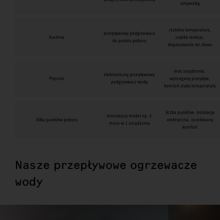
umywalką
stabilna temperatura,
przepływowy podgrzewacz
Kuchnia
szybka reakcja,
do punktu poboru
dopasowanie do zlewu
moc urządzenia,
elektroniczny przepływowy
Prysznic
wymagany przepływ,
podgrzewacz wody
komfort stałej temperatury
liczba punktów, instalacja
mocniejszy model np. 3
Kilka punktów poboru
elektryczna, oczekiwany
moce w 1 urządzeniu
komfort
Nasze przepływowe ogrzewacze
wody