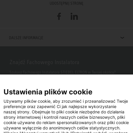
UDOSTĘPNIJ STRONĘ
Facebook
LinkedIn
DALSZE INFORMACJE
Znajdź Fachowego Instalatora
Szukasz Fachowego Instalatora STIEBEL ELTRON w Twojej okolicy?
Wpisz kod pocztowy lub miasto w polu wyszukiwania.
Ustawienia plików cookie
Używamy plików cookie, aby zrozumieć i przeanalizować Twoje
preferencje oraz zapewnić Ci jak najlepsze wykorzystanie
naszej strony. Obejmuje to pliki cookie niezbędne do działania
strony internetowej i kontroli naszych celów biznesowych, pliki
cookie używane do reklam spersonalizowanych oraz pliki cookie
używane wyłącznie do anonimowych celów statystycznych.