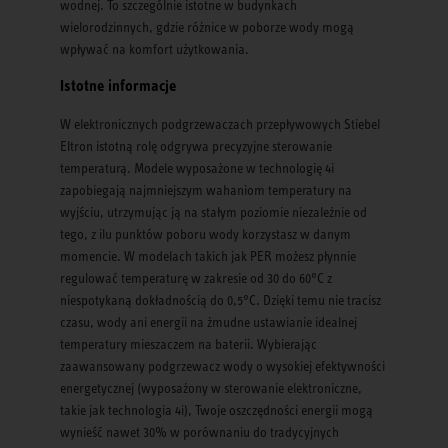
wodnej. To szczególnie istotne w budynkach
wielorodzinnych, gdzie różnice w poborze wody mogą
wpływać na komfort użytkowania.
Istotne informacje
W elektronicznych podgrzewaczach przepływowych Stiebel
Eltron istotną rolę odgrywa precyzyjne sterowanie
temperaturą. Modele wyposażone w technologię 4i
zapobiegają najmniejszym wahaniom temperatury na
wyjściu, utrzymując ją na stałym poziomie niezależnie od
tego, z ilu punktów poboru wody korzystasz w danym
momencie. W modelach takich jak PER możesz płynnie
regulować temperaturę w zakresie od 30 do 60°C z
niespotykaną dokładnością do 0,5°C. Dzięki temu nie tracisz
czasu, wody ani energii na żmudne ustawianie idealnej
temperatury mieszaczem na baterii. Wybierając
zaawansowany podgrzewacz wody o wysokiej efektywności
energetycznej (wyposażony w sterowanie elektroniczne,
takie jak technologia 4i), Twoje oszczędności energii mogą
wynieść nawet 30% w porównaniu do tradycyjnych