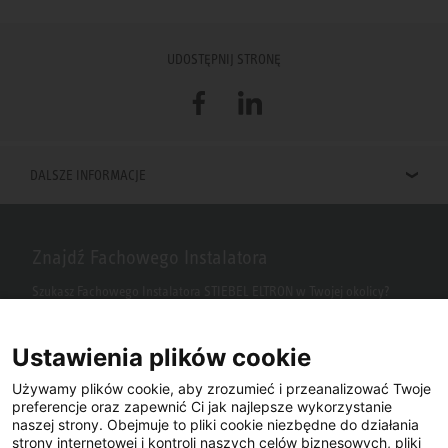
UDOSTĘPNIJ STRONĘ
Facebook
LinkedIn
DALSZE INFORMACJE
Znajdź Fachowego Instalatora
Szukasz Fachowego Instalatora STIEBEL ELTRON w Twojej okolicy?
Wpisz kod pocztowy lub miasto w polu wyszukiwania.
Ustawienia plików cookie
Używamy plików cookie, aby zrozumieć i przeanalizować Twoje
preferencje oraz zapewnić Ci jak najlepsze wykorzystanie
naszej strony. Obejmuje to pliki cookie niezbędne do działania
strony internetowej i kontroli naszych celów biznesowych, pliki