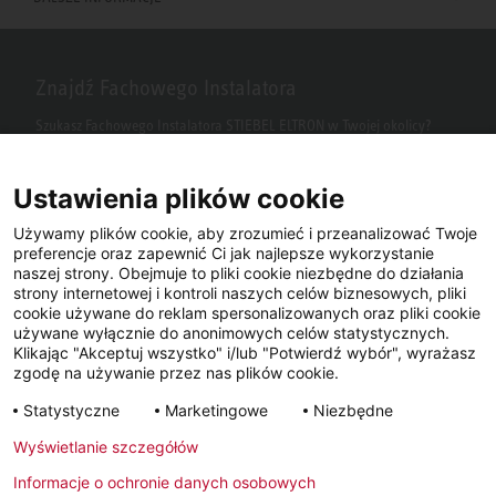
Znajdź Fachowego Instalatora
Szukasz Fachowego Instalatora STIEBEL ELTRON w Twojej okolicy?
Wpisz kod pocztowy lub miasto w polu wyszukiwania.
Ustawienia plików cookie
Używamy plików cookie, aby zrozumieć i przeanalizować Twoje
preferencje oraz zapewnić Ci jak najlepsze wykorzystanie
naszej strony. Obejmuje to pliki cookie niezbędne do działania
strony internetowej i kontroli naszych celów biznesowych, pliki
cookie używane do reklam spersonalizowanych oraz pliki cookie
używane wyłącznie do anonimowych celów statystycznych.
Klikając "Akceptuj wszystko" i/lub "Potwierdź wybór", wyrażasz
Facebook
YouTube
LinkedIn
zgodę na używanie przez nas plików cookie.
Statystyczne
Marketingowe
Niezbędne
Instagram
Wyświetlanie szczegółów
Informacje o ochronie danych osobowych