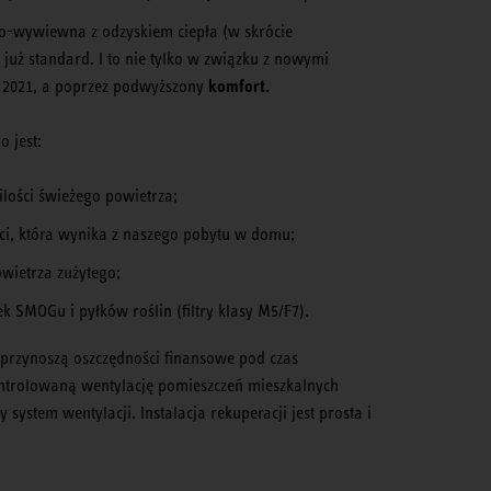
-wywiewna z odzyskiem ciepła (w skrócie
uż standard. I to nie tylko w związku z nowymi
komfort.
2021, a poprzez podwyższony
o jest:
lości świeżego powietrza;
i, która wynika z naszego pobytu w domu;
owietrza zużytego;
ek SMOGu i pyłków roślin (filtry klasy M5/F7).
przynoszą oszczędności finansowe pod czas
ntrolowaną wentylację pomieszczeń mieszkalnych
 system wentylacji. Instalacja rekuperacji jest prosta i