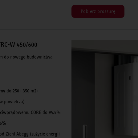
Pobierz broszurę
 VRC-W 450/600
ium do nowego budownictwa
my do 250 i 350 m2)
yw powietrza)
zeciwprądowemu CORE do 94.5%
 65%
d Ziehl Abegg (zużycie energii