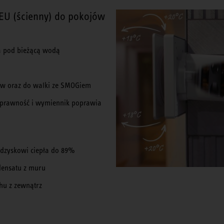
 EU (ścienny) do pokojów
a pod bieżącą wodą
ków oraz do walki ze SMOGiem
sprawność i wymiennik poprawia
odzyskowi ciepła do 89%
ensatu z muru
hu z zewnątrz