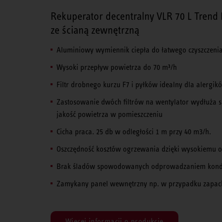
Rekuperator decentralny VLR 70 L Trend
ze ścianą zewnętrzną
Aluminiowy wymiennik ciepła do łatwego czyszczeni
Wysoki przepływ powietrza do 70 m³/h
Filtr drobnego kurzu F7 i pyłków idealny dla alergi
Zastosowanie dwóch filtrów na wentylator wydłuża 
jakość powietrza w pomieszczeniu
Cicha praca. 25 db w odległości 1 m przy 40 m3/h.
Oszczędność kosztów ogrzewania dzięki wysokiemu 
Brak śladów spowodowanych odprowadzaniem kond
Zamykany panel wewnętrzny np. w przypadku zapac
Więcej informacji o produkcie