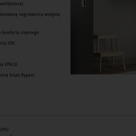
wentylatory)
odulowaną nagrzewnicą wstępną
o komfortu cieplnego
trza VOC
cja EPA12)
czną klapę Bypass
DOMU