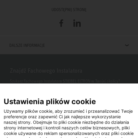
UDOSTĘPNIJ STRONĘ
Facebook
LinkedIn
DALSZE INFORMACJE
Znajdź Fachowego Instalatora
Szukasz Fachowego Instalatora STIEBEL ELTRON w Twojej okolicy?
Wpisz kod pocztowy lub miasto w polu wyszukiwania.
Ustawienia plików cookie
Używamy plików cookie, aby zrozumieć i przeanalizować Twoje
preferencje oraz zapewnić Ci jak najlepsze wykorzystanie
naszej strony. Obejmuje to pliki cookie niezbędne do działania
strony internetowej i kontroli naszych celów biznesowych, pliki
cookie używane do reklam spersonalizowanych oraz pliki cookie