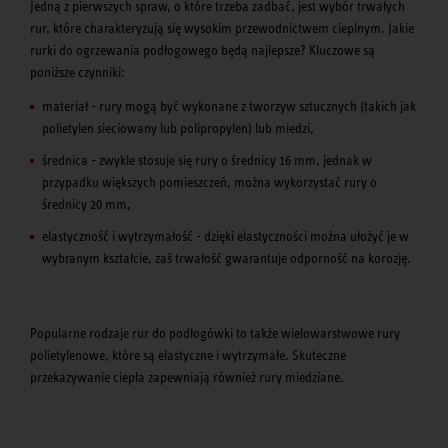
Jedną z pierwszych spraw, o które trzeba zadbać, jest wybór trwałych
rur, które charakteryzują się wysokim przewodnictwem cieplnym. Jakie
rurki do ogrzewania podłogowego będą najlepsze? Kluczowe są
poniższe czynniki:
materiał - rury mogą być wykonane z tworzyw sztucznych (takich jak
polietylen sieciowany lub polipropylen) lub miedzi,
średnica - zwykle stosuje się rury o średnicy 16 mm, jednak w
przypadku większych pomieszczeń, można wykorzystać rury o
średnicy 20 mm,
elastyczność i wytrzymałość - dzięki elastyczności można ułożyć je w
wybranym kształcie, zaś trwałość gwarantuje odporność na korozję.
Popularne rodzaje rur do podłogówki to także wielowarstwowe rury
polietylenowe, które są elastyczne i wytrzymałe. Skuteczne
przekazywanie ciepła zapewniają również rury miedziane.