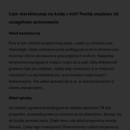
Czym charakteryzuje się każdy z nich? Poniżej znajdziesz ich
szczegółowe zastosowanie
Układ meandryczny
Rury w tym układzie przypominają węża, a pętle są rozmieszczone
równolegle. Ciepło oddawane przez podłogę jest przez to zmienne oraz
może być różnie odczuwane w poszczególnych strefach. Najwyższa
temperatura występuje w miejscu rozpoczęcia pętli: żeby efektywność
grzewcza była jak najlepsza, należy więc umieszczać je w miejscach
narażonych na wychłodzenie (np. przy drzwiach wejściowych i
balkonowych). Taki układ sprawdzi się m.in. w salonie lub kuchni (z
oknem zewnętrznym).
Układ spiralny
Jak układać ogrzewanie podłogowe w układzie spiralnym? W tym
przypadku, przewody grzewcze rozmieszcza się obwodowo, kierując się
do środka pomieszczenia. Dzięki temu cały układ przypomina muszlę
ślimaka. Zalety tego rozwiązania? Równomierny rozkład temperatury.