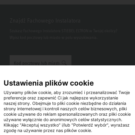
Znajdź Fachowego Instalatora
Szukasz Fachowego Instalatora STIEBEL ELTRON w Twojej okolicy?
Wpisz kod pocztowy lub miasto w polu wyszukiwania.
Ustawienia plików cookie
Używamy plików cookie, aby zrozumieć i przeanalizować Twoje
Facebook
YouTube
LinkedIn
preferencje oraz zapewnić Ci jak najlepsze wykorzystanie
naszej strony. Obejmuje to pliki cookie niezbędne do działania
strony internetowej i kontroli naszych celów biznesowych, pliki
Instagram
cookie używane do reklam spersonalizowanych oraz pliki cookie
używane wyłącznie do anonimowych celów statystycznych.
Klikając "Akceptuj wszystko" i/lub "Potwierdź wybór", wyrażasz
zgodę na używanie przez nas plików cookie.