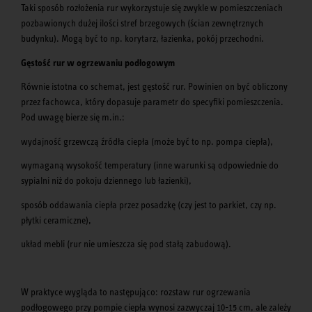
Taki sposób rozłożenia rur wykorzystuje się zwykle w pomieszczeniach
pozbawionych dużej ilości stref brzegowych (ścian zewnętrznych
budynku). Mogą być to np. korytarz, łazienka, pokój przechodni.
Gęstość rur w ogrzewaniu podłogowym
Równie istotna co schemat, jest gęstość rur. Powinien on być obliczony
przez fachowca, który dopasuje parametr do specyfiki pomieszczenia.
Pod uwagę bierze się m.in.:
wydajność grzewczą źródła ciepła (może być to np. pompa ciepła),
wymaganą wysokość temperatury (inne warunki są odpowiednie do
sypialni niż do pokoju dziennego lub łazienki),
sposób oddawania ciepła przez posadzkę (czy jest to parkiet, czy np.
płytki ceramiczne),
układ mebli (rur nie umieszcza się pod stałą zabudową).
W praktyce wygląda to następująco: rozstaw rur ogrzewania
podłogowego przy pompie ciepła wynosi zazwyczaj 10-15 cm, ale zależy