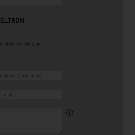
 ELTRON
Centrala wentylacyjna