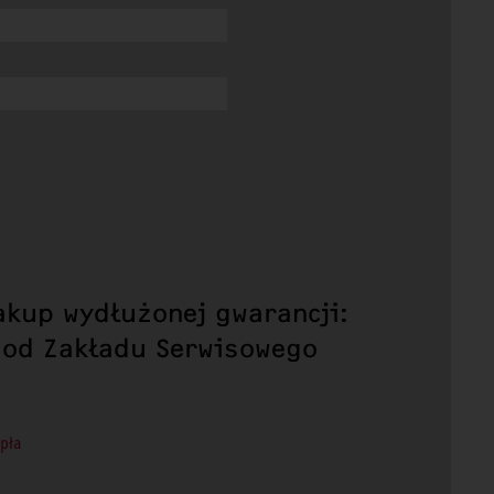
akup wydłużonej gwarancji:
 od Zakładu Serwisowego
epła