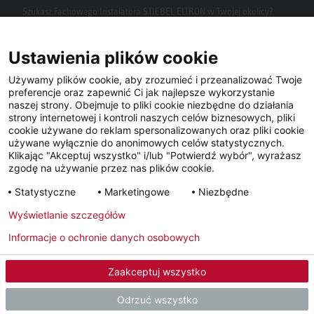
Szukasz Fachowego Instalatora STIEBEL ELTRON w Twojej okolicy?
Wpisz kod pocztowy lub miasto w polu wyszukiwania.
Ustawienia plików cookie
Używamy plików cookie, aby zrozumieć i przeanalizować Twoje
preferencje oraz zapewnić Ci jak najlepsze wykorzystanie
naszej strony. Obejmuje to pliki cookie niezbędne do działania
strony internetowej i kontroli naszych celów biznesowych, pliki
cookie używane do reklam spersonalizowanych oraz pliki cookie
używane wyłącznie do anonimowych celów statystycznych.
Klikając "Akceptuj wszystko" i/lub "Potwierdź wybór", wyrażasz
Facebook
YouTube
LinkedIn
zgodę na używanie przez nas plików cookie.
Statystyczne
Marketingowe
Niezbędne
Instagram
Wyświetlanie szczegółów
Informacje o ochronie danych osobowych
Metryka
Polityka prywatności
Newsletter
Zaakceptuj wszystko
© 2026 - STIEBEL ELTRON GmbH & Co. KG (DE)
Odrzuć wszystko