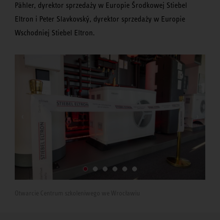
Pähler, dyrektor sprzedaży w Europie Środkowej Stiebel
Eltron i Peter Slavkovský, dyrektor sprzedaży w Europie
Wschodniej Stiebel Eltron.
Wys
Otwarcie Centrum szkoleniwego we Wrocławiu