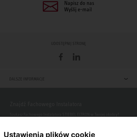
Napisz do nas
Wyślij e-mail
UDOSTĘPNIJ STRONĘ
Facebook
LinkedIn
DALSZE INFORMACJE
Znajdź Fachowego Instalatora
Szukasz Fachowego Instalatora STIEBEL ELTRON w Twojej okolicy?
Wpisz kod pocztowy lub miasto w polu wyszukiwania.
Ustawienia plików cookie