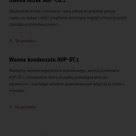
Osłona nóżek AHP-CB.1
Opcjonalnie można zastosować naszą osłonę do podstaw pompy
ciepła, co nadaje całości urządzenia atrakcyjny wygląd i chroni je przed
czynnikami atmosferycznymi.
Do produktu
Wanna kondensatu AHP-DT.1
Niezbędny element wyposażenia dodatkowego, wanna kondensatu
AHP-DT.1, niezawodnie zbiera skropliny powstające podczas
ogrzewania i zapobiega szkodom spowodowanym wilgocią w miejscu
montażu.
Do produktu