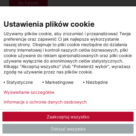
Do hpnext
Ustawienia plików cookie
Używamy plików cookie, aby zrozumieć i przeanalizować Twoje
Skontaktuj się z nami, chętnie
preferencje oraz zapewnić Ci jak najlepsze wykorzystanie
naszej strony. Obejmuje to pliki cookie niezbędne do działania
pomożemy.
strony internetowej i kontroli naszych celów biznesowych, pliki
cookie używane do reklam spersonalizowanych oraz pliki cookie
używane wyłącznie do anonimowych celów statystycznych.
Klikając "Akceptuj wszystko" i/lub "Potwierdź wybór", wyrażasz
zgodę na używanie przez nas plików cookie.
Infolinia serwisowa
22 395 67 16
Statystyczne
Marketingowe
Niezbędne
Wyświetlanie szczegółów
Napisz do nas
Informacje o ochronie danych osobowych
Wyślij e-mail
Zaakceptuj wszystko
Odrzuć wszystko