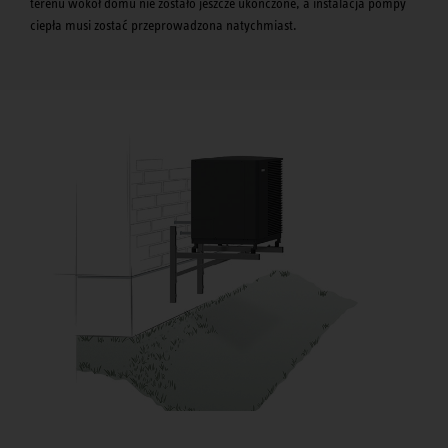
terenu wokół domu nie zostało jeszcze ukończone, a instalacja pompy
ciepła musi zostać przeprowadzona natychmiast.