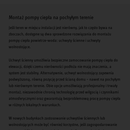
Montaż pompy ciepła na pochyłym terenie
Jeśli teren w miejscu instalacji jest nierówny, jak to często bywa na
zboczach, dostępne są dwa sprawdzone rozwiązania do montażu
pompy ciepła powietrze-woda: uchwyty ścienne i uchwyty
wolnostojące.
Uchwyt ścienny umożliwia bezpieczne zamocowanie pompy ciepła do
elewacji, dzięki czemu nierówności podłoża nie mają znaczenia, a
system jest stabilny. Alternatywnie, uchwyt wolnostojący zapewnia
podwyższoną, równą pozycję przed ścianą domu – nawet na pochyłym
lub nierównym terenie. Obie opcje umożliwiają profesjonalny i trwały
montaż, niezawodnie chronią technologię przed wilgocią i czynnikami
atmosferycznymi oraz gwarantują bezproblemową pracę pompy ciepła
w różnych lokalnych warunkach.
W nowych budynkach zastosowanie uchwytów ściennych lub
wolnostojących może być również korzystne, jeśli zagospodarowanie