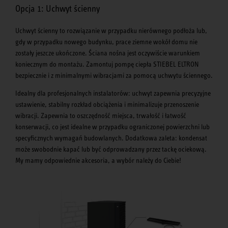
Opcja 1: Uchwyt ścienny
Uchwyt ścienny to rozwiązanie w przypadku nierównego podłoża lub,
gdy w przypadku nowego budynku, prace ziemne wokół domu nie
zostały jeszcze ukończone. Ściana nośna jest oczywiście warunkiem
koniecznym do montażu. Zamontuj pompę ciepła STIEBEL ELTRON
bezpiecznie i z minimalnymi wibracjami za pomocą uchwytu ściennego.
Idealny dla profesjonalnych instalatorów: uchwyt zapewnia precyzyjne
ustawienie, stabilny rozkład obciążenia i minimalizuje przenoszenie
wibracji. Zapewnia to oszczędność miejsca, trwałość i łatwość
konserwacji, co jest idealne w przypadku ograniczonej powierzchni lub
specyficznych wymagań budowlanych. Dodatkowa zaleta: kondensat
może swobodnie kapać lub być odprowadzany przez tackę ociekową.
My mamy odpowiednie akcesoria, a wybór należy do Ciebie!