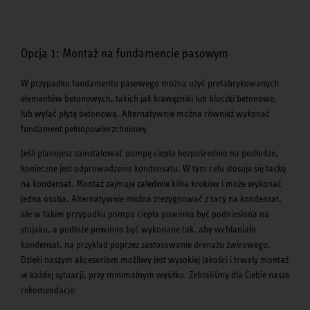
Opcja 1: Montaż na fundamencie pasowym
W przypadku fundamentu pasowego można użyć prefabrykowanych
elementów betonowych, takich jak krawężniki lub bloczki betonowe,
lub wylać płytę betonową. Alternatywnie można również wykonać
fundament pełnopowierzchniowy.
Jeśli planujesz zainstalować pompę ciepła bezpośrednio na podłodze,
konieczne jest odprowadzenie kondensatu. W tym celu stosuje się tackę
na kondensat. Montaż zajmuje zaledwie kilka kroków i może wykonać
jedna osoba. Alternatywnie można zrezygnować z tacy na kondensat,
ale w takim przypadku pompa ciepła powinna być podniesiona na
stojaku, a podłoże powinno być wykonane tak, aby wchłaniało
kondensat, na przykład poprzez zastosowanie drenażu żwirowego.
Dzięki naszym akcesoriom możliwy jest wysokiej jakości i trwały montaż
w każdej sytuacji, przy minimalnym wysiłku. Zebraliśmy dla Ciebie nasze
rekomendacje: