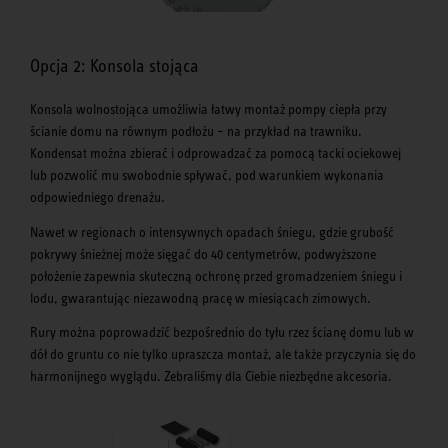
Opcja 2: Konsola stojąca
Konsola wolnostojąca umożliwia łatwy montaż pompy ciepła przy
ścianie domu na równym podłożu – na przykład na trawniku.
Kondensat można zbierać i odprowadzać za pomocą tacki ociekowej
lub pozwolić mu swobodnie spływać, pod warunkiem wykonania
odpowiedniego drenażu.
Nawet w regionach o intensywnych opadach śniegu, gdzie grubość
pokrywy śnieżnej może sięgać do 40 centymetrów, podwyższone
położenie zapewnia skuteczną ochronę przed gromadzeniem śniegu i
lodu, gwarantując niezawodną pracę w miesiącach zimowych.
Rury można poprowadzić bezpośrednio do tyłu rzez ścianę domu lub w
dół do gruntu co nie tylko upraszcza montaż, ale także przyczynia się do
harmonijnego wyglądu. Zebraliśmy dla Ciebie niezbędne akcesoria.