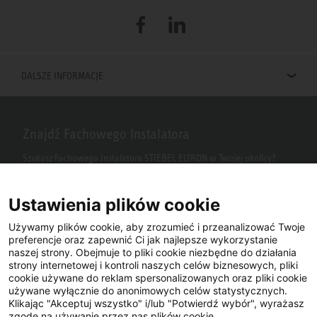
Facebook
LinkedIn
DALSZE INFORMACJE
Znajdź Fachowego Instalatora
Szukasz Fachowego Instalatora STIEBEL ELTRON w Twojej okolicy?
Wpisz kod pocztowy lub miasto w polu wyszukiwania.
Ustawienia plików cookie
Używamy plików cookie, aby zrozumieć i przeanalizować Twoje
preferencje oraz zapewnić Ci jak najlepsze wykorzystanie
naszej strony. Obejmuje to pliki cookie niezbędne do działania
strony internetowej i kontroli naszych celów biznesowych, pliki
cookie używane do reklam spersonalizowanych oraz pliki cookie
używane wyłącznie do anonimowych celów statystycznych.
Klikając "Akceptuj wszystko" i/lub "Potwierdź wybór", wyrażasz
Facebook
YouTube
LinkedIn
zgodę na używanie przez nas plików cookie.