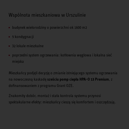
Wspólnota mieszkaniowa w Urszulinie
budynek wielorodziny o powierzchni ok 1600 m2
5 kondygnacji
32 lokale mieszkalne
poprzedni system ogrzewania: kotłownia węglowa i lokalna sieć
miejska
Mieszkańcy podjęli decyzję o zmianie istniejącego systemu ogrzewania
na nowoczesną kaskadę
sześciu pomp ciepła HPA-O 13 Premium
, z
dofinansowaniem z programu Grant OZE.
Znakomity dobór, montaż i stała kontrola systemu przynosi
spektakularne efekty: mieszkańcy cieszą się komfortem i oszczędzają.