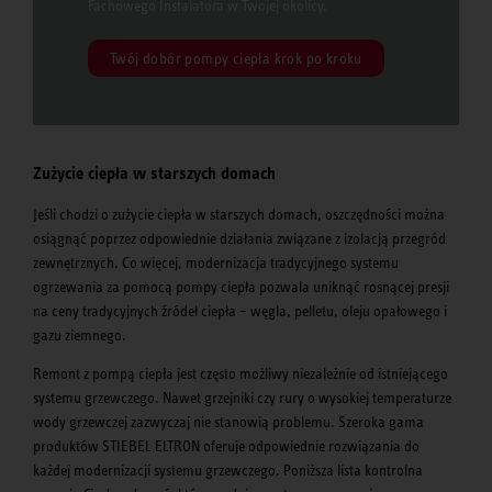
Fachowego Instalatora w Twojej okolicy.
Twój dobór pompy ciepła krok po kroku
Zużycie ciepła w starszych domach
Jeśli chodzi o zużycie ciepła w starszych domach, oszczędności można
osiągnąć poprzez odpowiednie działania związane z izolacją przegród
zewnętrznych. Co więcej, modernizacja tradycyjnego systemu
ogrzewania za pomocą pompy ciepła pozwala uniknąć rosnącej presji
na ceny tradycyjnych źródeł ciepła – węgla, pelletu, oleju opałowego i
gazu ziemnego.
Remont z pompą ciepła jest często możliwy niezależnie od istniejącego
systemu grzewczego. Nawet grzejniki czy rury o wysokiej temperaturze
wody grzewczej zazwyczaj nie stanowią problemu. Szeroka gama
produktów STIEBEL ELTRON oferuje odpowiednie rozwiązania do
każdej modernizacji systemu grzewczego. Poniższa lista kontrolna