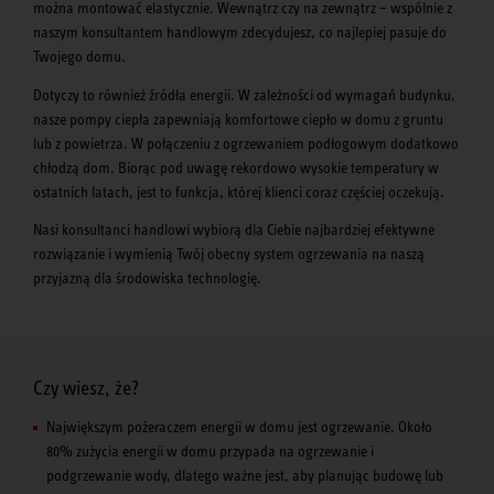
można montować elastycznie. Wewnątrz czy na zewnątrz – wspólnie z
naszym konsultantem handlowym zdecydujesz, co najlepiej pasuje do
Twojego domu.
Dotyczy to również źródła energii. W zależności od wymagań budynku,
nasze pompy ciepła zapewniają komfortowe ciepło w domu z gruntu
lub z powietrza. W połączeniu z ogrzewaniem podłogowym dodatkowo
chłodzą dom. Biorąc pod uwagę rekordowo wysokie temperatury w
ostatnich latach, jest to funkcja, której klienci coraz częściej oczekują.
Nasi konsultanci handlowi wybiorą dla Ciebie najbardziej efektywne
rozwiązanie i wymienią Twój obecny system ogrzewania na naszą
przyjazną dla środowiska technologię.
Czy wiesz, że?
Największym pożeraczem energii w domu jest ogrzewanie. Około
80% zużycia energii w domu przypada na ogrzewanie i
podgrzewanie wody, dlatego ważne jest, aby planując budowę lub