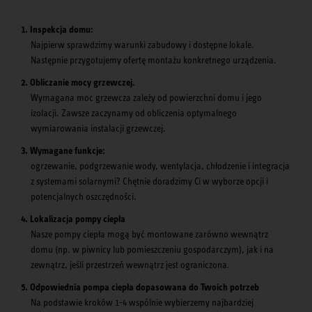
Inspekcja domu:
Najpierw sprawdzimy warunki zabudowy i dostępne lokale.
Następnie przygotujemy ofertę montażu konkretnego urządzenia.
Obliczanie mocy grzewczej.
Wymagana moc grzewcza zależy od powierzchni domu i jego
izolacji. Zawsze zaczynamy od obliczenia optymalnego
wymiarowania instalacji grzewczej.
Wymagane funkcje:
ogrzewanie, podgrzewanie wody, wentylacja, chłodzenie i integracja
z systemami solarnymi? Chętnie doradzimy Ci w wyborze opcji i
potencjalnych oszczędności.
Lokalizacja pompy ciepła
Nasze pompy ciepła mogą być montowane zarówno wewnątrz
domu (np. w piwnicy lub pomieszczeniu gospodarczym), jak i na
zewnątrz, jeśli przestrzeń wewnątrz jest ograniczona.
Odpowiednia pompa ciepła dopasowana do Twoich potrzeb
Na podstawie kroków 1-4 wspólnie wybierzemy najbardziej