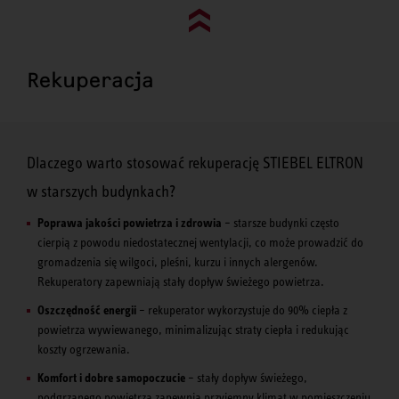
Go to top (evo)
Rekuperacja
Dlaczego warto stosować rekuperację STIEBEL ELTRON
w starszych budynkach?
Poprawa jakości powietrza i zdrowia
– starsze budynki często
cierpią z powodu niedostatecznej wentylacji, co może prowadzić do
gromadzenia się wilgoci, pleśni, kurzu i innych alergenów.
Rekuperatory zapewniają stały dopływ świeżego powietrza.
Oszczędność energii
– rekuperator wykorzystuje do 90% ciepła z
powietrza wywiewanego, minimalizując straty ciepła i redukując
koszty ogrzewania.
Komfort i dobre samopoczucie
– stały dopływ świeżego,
podgrzanego powietrza zapewnia przyjemny klimat w pomieszczeniu