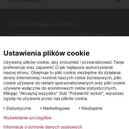
DALSZE INFORMACJE
Znajdź Fachowego Instalatora
Szukasz Fachowego Instalatora STIEBEL ELTRON w Twojej okolicy?
Wpisz kod pocztowy lub miasto w polu wyszukiwania.
Ustawienia plików cookie
Używamy plików cookie, aby zrozumieć i przeanalizować Twoje
preferencje oraz zapewnić Ci jak najlepsze wykorzystanie
naszej strony. Obejmuje to pliki cookie niezbędne do działania
strony internetowej i kontroli naszych celów biznesowych, pliki
cookie używane do reklam spersonalizowanych oraz pliki cookie
używane wyłącznie do anonimowych celów statystycznych.
Klikając "Akceptuj wszystko" i/lub "Potwierdź wybór", wyrażasz
Facebook
YouTube
LinkedIn
zgodę na używanie przez nas plików cookie.
Statystyczne
Marketingowe
Niezbędne
Instagram
Wyświetlanie szczegółów
Informacje o ochronie danych osobowych