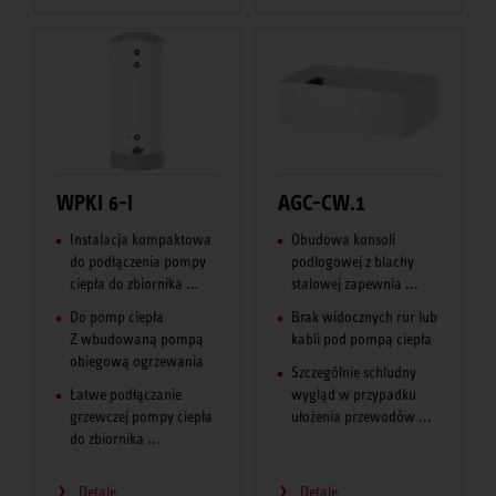
WPKI 6-I
AGC-CW.1
Instalacja kompaktowa
Obudowa konsoli
do podłączenia pompy
podłogowej z blachy
ciepła do zbiornika ...
stalowej zapewnia ...
Do pomp ciepła
Brak widocznych rur lub
Z wbudowaną pompą
kabli pod pompą ciepła
obiegową ogrzewania
Szczególnie schludny
Łatwe podłączanie
wygląd w przypadku
grzewczej pompy ciepła
ułożenia przewodów ...
do zbiornika ...
Detale
Detale