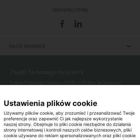
UDOSTĘPNIJ STRONĘ
Facebook
LinkedIn
DALSZE INFORMACJE
Znajdź Fachowego Instalatora
Szukasz Fachowego Instalatora STIEBEL ELTRON w Twojej okolicy?
Wpisz kod pocztowy lub miasto w polu wyszukiwania.
Ustawienia plików cookie
Używamy plików cookie, aby zrozumieć i przeanalizować Twoje
preferencje oraz zapewnić Ci jak najlepsze wykorzystanie
naszej strony. Obejmuje to pliki cookie niezbędne do działania
strony internetowej i kontroli naszych celów biznesowych, pliki
cookie używane do reklam spersonalizowanych oraz pliki cookie