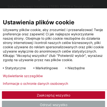
Szukasz Fachowego Instalatora STIEBEL ELTRON w Twojej okolicy?
Wpisz kod pocztowy lub miasto w polu wyszukiwania.
Ustawienia plików cookie
Używamy plików cookie, aby zrozumieć i przeanalizować Twoje
preferencje oraz zapewnić Ci jak najlepsze wykorzystanie
naszej strony. Obejmuje to pliki cookie niezbędne do działania
strony internetowej i kontroli naszych celów biznesowych, pliki
cookie używane do reklam spersonalizowanych oraz pliki cookie
używane wyłącznie do anonimowych celów statystycznych.
Klikając "Akceptuj wszystko" i/lub "Potwierdź wybór", wyrażasz
Facebook
YouTube
LinkedIn
zgodę na używanie przez nas plików cookie.
Statystyczne
Marketingowe
Niezbędne
Instagram
Wyświetlanie szczegółów
Informacje o ochronie danych osobowych
Metryka
Polityka prywatności
Newsletter
Zaakceptuj wszystko
© 2026 - STIEBEL ELTRON GmbH & Co. KG (DE)
Odrzuć wszystko