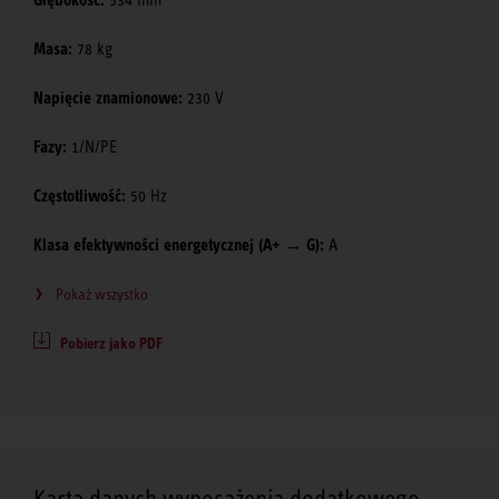
Głębokość:
534 mm
Masa:
78 kg
Napięcie znamionowe:
230 V
Fazy:
1/N/PE
Częstotliwość:
50 Hz
Klasa efektywności energetycznej (A+ → G):
A
Pokaż wszystko
Pobierz jako PDF
Karta danych wyposażenia dodatkowego