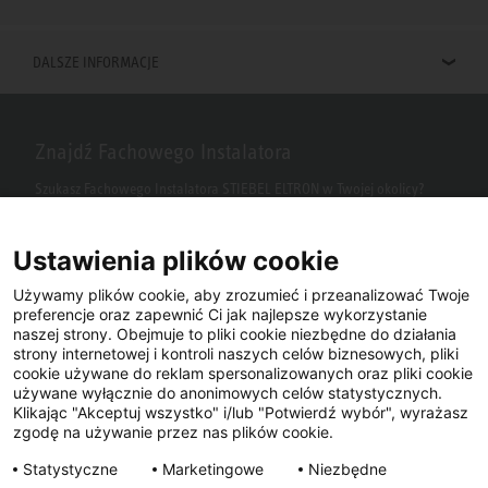
DALSZE INFORMACJE
Znajdź Fachowego Instalatora
Szukasz Fachowego Instalatora STIEBEL ELTRON w Twojej okolicy?
Wpisz kod pocztowy lub miasto w polu wyszukiwania.
Ustawienia plików cookie
Używamy plików cookie, aby zrozumieć i przeanalizować Twoje
preferencje oraz zapewnić Ci jak najlepsze wykorzystanie
naszej strony. Obejmuje to pliki cookie niezbędne do działania
strony internetowej i kontroli naszych celów biznesowych, pliki
cookie używane do reklam spersonalizowanych oraz pliki cookie
używane wyłącznie do anonimowych celów statystycznych.
Klikając "Akceptuj wszystko" i/lub "Potwierdź wybór", wyrażasz
Facebook
YouTube
LinkedIn
zgodę na używanie przez nas plików cookie.
Statystyczne
Marketingowe
Niezbędne
Instagram