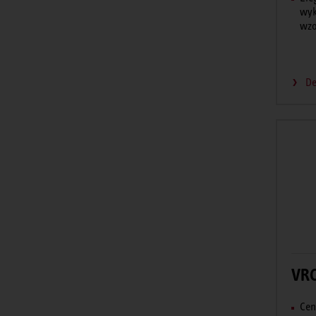
wyk
wzo
De
VRC
Cen