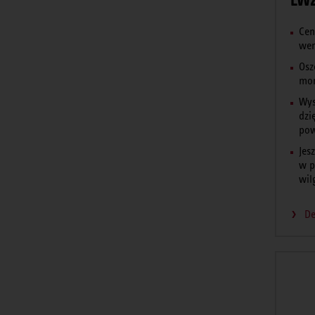
Cen
wen
Osz
mon
Wys
dzi
pow
Jes
w p
wil
De