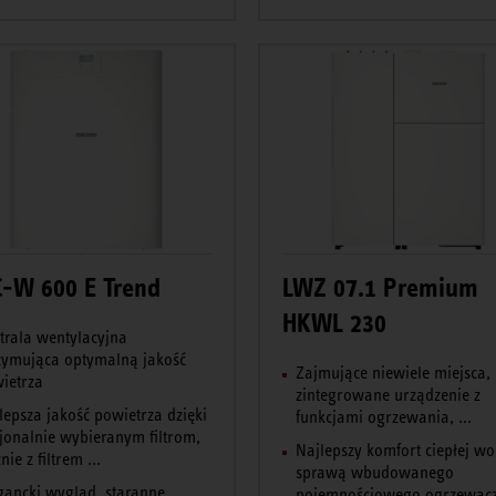
-W 600 E Trend
LWZ 07.1 Premium
HKWL 230
trala wentylacyjna
zymująca optymalną jakość
Zajmujące niewiele miejsca,
ietrza
zintegrowane urządzenie z
lepsza jakość powietrza dzięki
funkcjami ogrzewania, ...
jonalnie wybieranym filtrom,
Najlepszy komfort ciepłej w
nie z filtrem ...
sprawą wbudowanego
gancki wygląd, staranne
pojemnościowego ogrzewacza