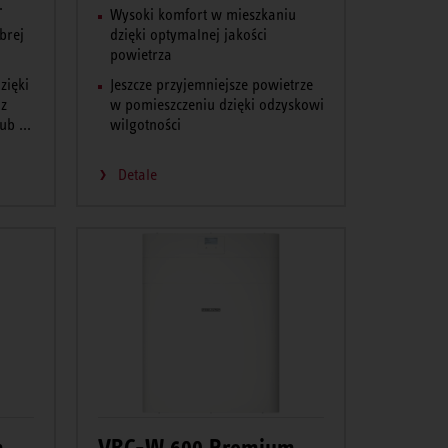
.
Wysoki komfort w mieszkaniu
brej
dzięki optymalnej jakości
powietrza
zięki
Jeszcze przyjemniejsze powietrze
 z
w pomieszczeniu dzięki odzyskowi
b ...
wilgotności
Detale
m
VRC-W 600 Premium