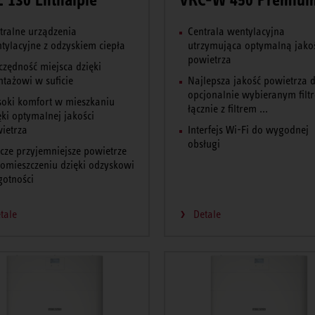
tralne urządzenia
Centrala wentylacyjna
tylacyjne z odzyskiem ciepła
utrzymująca optymalną jako
powietrza
czędność miejsca dzięki
tażowi w suficie
Najlepsza jakość powietrza d
opcjonalnie wybieranym filt
oki komfort w mieszkaniu
łącznie z filtrem ...
ęki optymalnej jakości
ietrza
Interfejs Wi-Fi do wygodnej
obsługi
zcze przyjemniejsze powietrze
omieszczeniu dzięki odzyskowi
gotności
tale
Detale