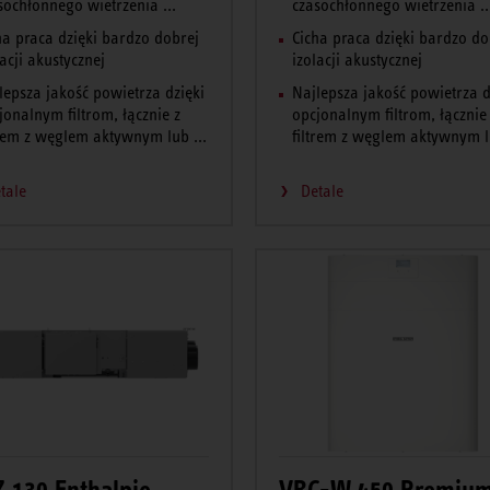
sochłonnego wietrzenia ...
czasochłonnego wietrzenia ..
ha praca dzięki bardzo dobrej
Cicha praca dzięki bardzo do
lacji akustycznej
izolacji akustycznej
lepsza jakość powietrza dzięki
Najlepsza jakość powietrza d
jonalnym filtrom, łącznie z
opcjonalnym filtrom, łącznie
trem z węglem aktywnym lub ...
filtrem z węglem aktywnym lu
tale
Detale
 130 Enthalpie
VRC-W 450 Premiu