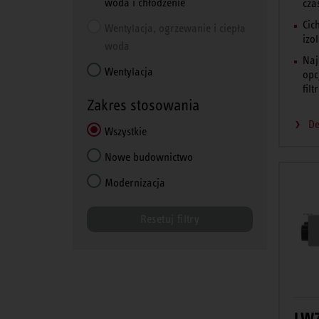
woda i chłodzenie
cza
Cic
Wentylacja, ogrzewanie i ciepła
izo
woda
Naj
Wentylacja
opc
fil
Zakres stosowania
De
Wszystkie
Nowe budownictwo
Modernizacja
Resetuj filtry
LWZ