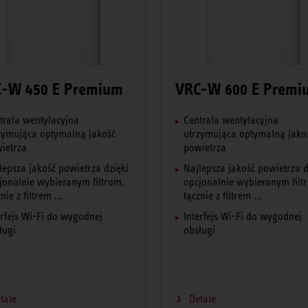
-W 450 E Premium
VRC-W 600 E Premi
trala wentylacyjna
Centrala wentylacyjna
zymująca optymalną jakość
utrzymująca optymalną jako
ietrza
powietrza
lepsza jakość powietrza dzięki
Najlepsza jakość powietrza d
jonalnie wybieranym filtrom,
opcjonalnie wybieranym filt
nie z filtrem ...
łącznie z filtrem ...
erfejs Wi-Fi do wygodnej
Interfejs Wi-Fi do wygodnej
ługi
obsługi
tale
Detale