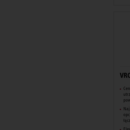
VRC
Cen
utr
pow
Naj
opc
łącz
Ele