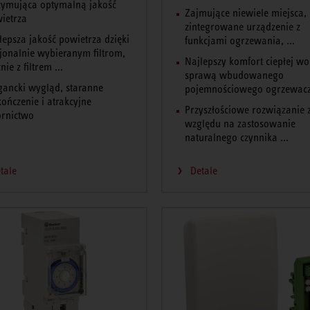
zymująca optymalną jakość
Zajmujące niewiele miejsca,
ietrza
zintegrowane urządzenie z
lepsza jakość powietrza dzięki
funkcjami ogrzewania, ...
jonalnie wybieranym filtrom,
Najlepszy komfort ciepłej w
nie z filtrem ...
sprawą wbudowanego
gancki wygląd, staranne
pojemnościowego ogrzewacza
ończenie i atrakcyjne
Przyszłościowe rozwiązanie 
rnictwo
względu na zastosowanie
naturalnego czynnika ...
tale
Detale