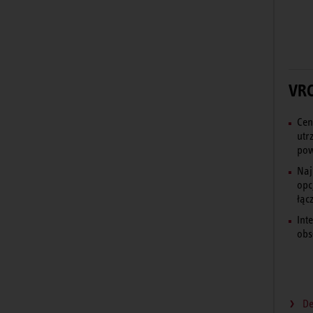
VRC
Cen
utr
pow
Naj
opc
łącz
Int
obs
De