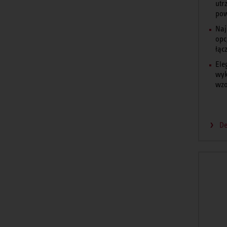
utr
pow
Naj
opc
łącz
Ele
wyk
wzo
De