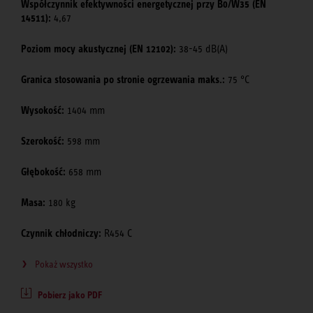
Współczynnik efektywności energetycznej przy B0/W35 (EN
14511):
4,67
Poziom mocy akustycznej (EN 12102):
38-45 dB(A)
Granica stosowania po stronie ogrzewania maks.:
75 °C
Wysokość:
1404 mm
Szerokość:
598 mm
Głębokość:
658 mm
Masa:
180 kg
Czynnik chłodniczy:
R454 C
Pokaż wszystko
Pobierz jako PDF