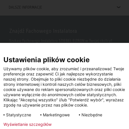
DALSZE INFORMACJE
Znajdź Fachowego Instalatora
Szukasz Fachowego Instalatora STIEBEL ELTRON w Twojej okolicy?
Wpisz kod pocztowy lub miasto w polu wyszukiwania.
Ustawienia plików cookie
Używamy plików cookie, aby zrozumieć i przeanalizować Twoje
preferencje oraz zapewnić Ci jak najlepsze wykorzystanie
naszej strony. Obejmuje to pliki cookie niezbędne do działania
strony internetowej i kontroli naszych celów biznesowych, pliki
cookie używane do reklam spersonalizowanych oraz pliki cookie
używane wyłącznie do anonimowych celów statystycznych.
Klikając "Akceptuj wszystko" i/lub "Potwierdź wybór", wyrażasz
Facebook
YouTube
LinkedIn
zgodę na używanie przez nas plików cookie.
Statystyczne
Marketingowe
Niezbędne
Instagram
Wyświetlanie szczegółów