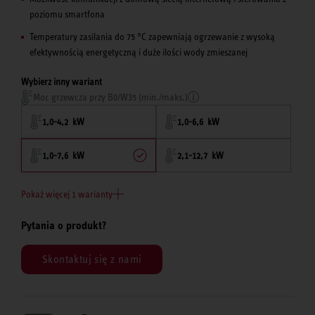
poziomu smartfona
Temperatury zasilania do 75 °C zapewniają ogrzewanie z wysoką
efektywnością energetyczną i duże ilości wody zmieszanej
Wybierz inny wariant
Moc grzewcza przy B0/W35 (min./maks.)
1,0-4,2 kW
1,0-6,6 kW
1,0-7,6 kW
2,1-12,7 kW
Pokaż więcej 1 warianty
Pytania o produkt?
Skontaktuj się z nami