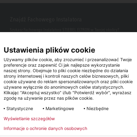
Znajdź Fachowego Instalatora
Szukasz Fachowego Instalatora STIEBEL ELTRON w Twojej okolicy?
Wpisz kod pocztowy lub miasto w polu wyszukiwania.
Ustawienia plików cookie
Używamy plików cookie, aby zrozumieć i przeanalizować Twoje
preferencje oraz zapewnić Ci jak najlepsze wykorzystanie
naszej strony. Obejmuje to pliki cookie niezbędne do działania
strony internetowej i kontroli naszych celów biznesowych, pliki
cookie używane do reklam spersonalizowanych oraz pliki cookie
używane wyłącznie do anonimowych celów statystycznych.
Klikając "Akceptuj wszystko" i/lub "Potwierdź wybór", wyrażasz
Facebook
YouTube
LinkedIn
zgodę na używanie przez nas plików cookie.
Statystyczne
Marketingowe
Niezbędne
Instagram
Wyświetlanie szczegółów
Informacje o ochronie danych osobowych
Metryka
Polityka prywatności
Newsletter