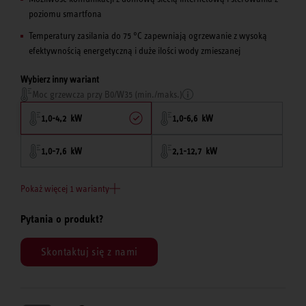
poziomu smartfona
Temperatury zasilania do 75 °C zapewniają ogrzewanie z wysoką
efektywnością energetyczną i duże ilości wody zmieszanej
Wybierz inny wariant
Moc grzewcza przy B0/W35 (min./maks.)
1,0-4,2 kW
1,0-6,6 kW
1,0-7,6 kW
2,1-12,7 kW
Pokaż więcej 1 warianty
Pytania o produkt?
Skontaktuj się z nami