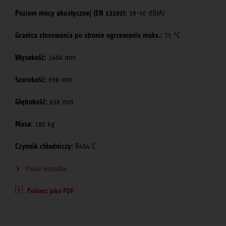
Poziom mocy akustycznej (EN 12102):
38-40 dB(A)
Granica stosowania po stronie ogrzewania maks.:
75 °C
Wysokość:
1404 mm
Szerokość:
598 mm
Głębokość:
658 mm
Masa:
180 kg
Czynnik chłodniczy:
R454 C
Pokaż wszystko
Pobierz jako PDF