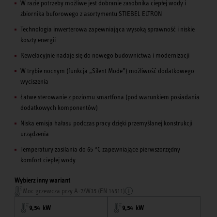
W razie potrzeby możliwe jest dobranie zasobnika ciepłej wody i
zbiornika buforowego z asortymentu STIEBEL ELTRON
Technologia inwerterowa zapewniająca wysoką sprawność i niskie
koszty energii
Rewelacyjnie nadaje się do nowego budownictwa i modernizacji
W trybie nocnym (funkcja „Silent Mode”) możliwość dodatkowego
wyciszenia
Łatwe sterowanie z poziomu smartfona (pod warunkiem posiadania
dodatkowych komponentów)
Niska emisja hałasu podczas pracy dzięki przemyślanej konstrukcji
urządzenia
Temperatury zasilania do 65 °C zapewniające pierwszorzędny
komfort ciepłej wody
Wybierz inny wariant
Moc grzewcza przy A-7/W35 (EN 14511)
9,54 kW
9,54 kW