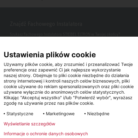
Znajdź Fachowego Instalatora
Szukasz Fachowego Instalatora STIEBEL ELTRON w Twojej okolicy?
Wpisz kod pocztowy lub miasto w polu wyszukiwania.
Ustawienia plików cookie
Używamy plików cookie, aby zrozumieć i przeanalizować Twoje
preferencje oraz zapewnić Ci jak najlepsze wykorzystanie
naszej strony. Obejmuje to pliki cookie niezbędne do działania
strony internetowej i kontroli naszych celów biznesowych, pliki
cookie używane do reklam spersonalizowanych oraz pliki cookie
używane wyłącznie do anonimowych celów statystycznych.
Klikając "Akceptuj wszystko" i/lub "Potwierdź wybór", wyrażasz
Facebook
YouTube
LinkedIn
zgodę na używanie przez nas plików cookie.
Statystyczne
Marketingowe
Niezbędne
Instagram
Wyświetlanie szczegółów
Informacje o ochronie danych osobowych