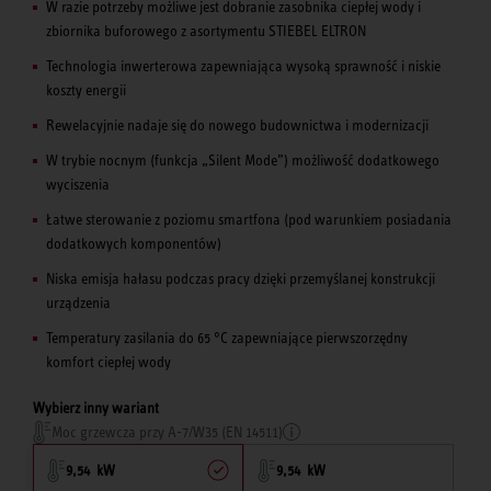
W razie potrzeby możliwe jest dobranie zasobnika ciepłej wody i
zbiornika buforowego z asortymentu STIEBEL ELTRON
Technologia inwerterowa zapewniająca wysoką sprawność i niskie
koszty energii
Rewelacyjnie nadaje się do nowego budownictwa i modernizacji
W trybie nocnym (funkcja „Silent Mode”) możliwość dodatkowego
wyciszenia
Łatwe sterowanie z poziomu smartfona (pod warunkiem posiadania
dodatkowych komponentów)
Niska emisja hałasu podczas pracy dzięki przemyślanej konstrukcji
urządzenia
Temperatury zasilania do 65 °C zapewniające pierwszorzędny
komfort ciepłej wody
Wybierz inny wariant
Moc grzewcza przy A-7/W35 (EN 14511)
9,54 kW
9,54 kW