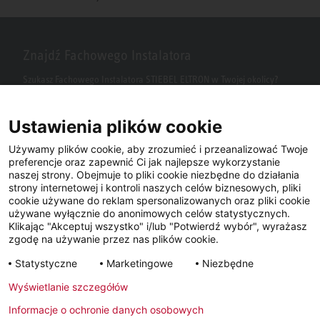
Znajdź Fachowego Instalatora
Szukasz Fachowego Instalatora STIEBEL ELTRON w Twojej okolicy?
Wpisz kod pocztowy lub miasto w polu wyszukiwania.
Ustawienia plików cookie
Używamy plików cookie, aby zrozumieć i przeanalizować Twoje
preferencje oraz zapewnić Ci jak najlepsze wykorzystanie
naszej strony. Obejmuje to pliki cookie niezbędne do działania
strony internetowej i kontroli naszych celów biznesowych, pliki
cookie używane do reklam spersonalizowanych oraz pliki cookie
używane wyłącznie do anonimowych celów statystycznych.
Klikając "Akceptuj wszystko" i/lub "Potwierdź wybór", wyrażasz
Facebook
YouTube
LinkedIn
zgodę na używanie przez nas plików cookie.
Statystyczne
Marketingowe
Niezbędne
Instagram
Wyświetlanie szczegółów
Informacje o ochronie danych osobowych