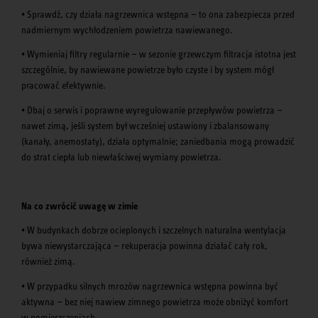
• Sprawdź, czy działa nagrzewnica wstępna — to ona zabezpiecza przed
nadmiernym wychłodzeniem powietrza nawiewanego.
• Wymieniaj filtry regularnie — w sezonie grzewczym filtracja istotna jest
szczególnie, by nawiewane powietrze było czyste i by system mógł
pracować efektywnie.
• Dbaj o serwis i poprawne wyregulowanie przepływów powietrza —
nawet zimą, jeśli system był wcześniej ustawiony i zbalansowany
(kanały, anemostaty), działa optymalnie; zaniedbania mogą prowadzić
do strat ciepła lub niewłaściwej wymiany powietrza.
Na co zwrócić uwagę w zimie
• W budynkach dobrze ocieplonych i szczelnych naturalna wentylacja
bywa niewystarczająca — rekuperacja powinna działać cały rok,
również zimą.
• W przypadku silnych mrozów nagrzewnica wstępna powinna być
aktywna — bez niej nawiew zimnego powietrza może obniżyć komfort
w pomieszczeniach.