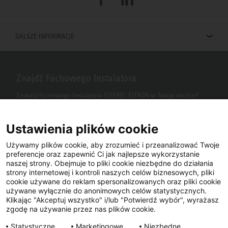
DALSZE INFORMACJE
Znajdź Fachowego Instalatora
Szukasz Fachowego Instalatora STIEBEL ELTRON w Twojej okolicy?
Wpisz kod pocztowy lub miasto w polu wyszukiwania.
Ustawienia plików cookie
Używamy plików cookie, aby zrozumieć i przeanalizować Twoje
preferencje oraz zapewnić Ci jak najlepsze wykorzystanie
naszej strony. Obejmuje to pliki cookie niezbędne do działania
strony internetowej i kontroli naszych celów biznesowych, pliki
cookie używane do reklam spersonalizowanych oraz pliki cookie
używane wyłącznie do anonimowych celów statystycznych.
Klikając "Akceptuj wszystko" i/lub "Potwierdź wybór", wyrażasz
Facebook
YouTube
LinkedIn
zgodę na używanie przez nas plików cookie.
Statystyczne
Marketingowe
Niezbędne