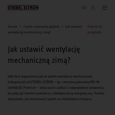
O nas
Serwis
Często zadawane pytania
Jak ustawić
Powrót do
wentylację mechaniczną zimą?
przeglądu
Jak ustawić wentylację
mechaniczną zimą?
Jeśli dom wyposażony jest w system wentylacji mechanicznej
(rekuperacji) od STIEBEL ELTRON — np. centralną jednostkę VRC-W
450/600 (E) Premium — zimą warto zadbać o odpowiednie ustawienia,
by połączyć komfort powietrza z efektywnością energetyczną. Poniżej
wskazówki, jak dostosować system na chłodniejsze miesiące.