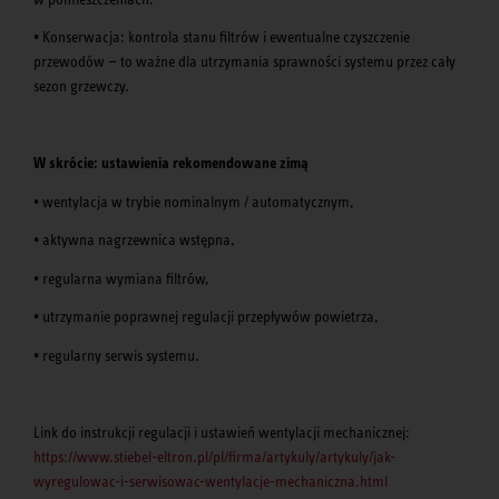
• Konserwacja: kontrola stanu filtrów i ewentualne czyszczenie
przewodów — to ważne dla utrzymania sprawności systemu przez cały
sezon grzewczy.
W skrócie: ustawienia rekomendowane zimą
• wentylacja w trybie nominalnym / automatycznym,
• aktywna nagrzewnica wstępna,
• regularna wymiana filtrów,
• utrzymanie poprawnej regulacji przepływów powietrza,
• regularny serwis systemu.
Link do instrukcji regulacji i ustawień wentylacji mechanicznej:
https://www.stiebel-eltron.pl/pl/firma/artykuly/artykuly/jak-
wyregulowac-i-serwisowac-wentylacje-mechaniczna.html