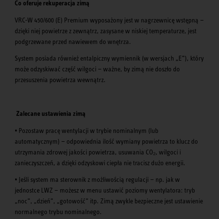
Co oferuje rekuperacja zimą
VRC-W 450/600 (E) Premium wyposażony jest w nagrzewnicę wstępną —
dzięki niej powietrze z zewnątrz, zasysane w niskiej temperaturze, jest
podgrzewane przed nawiewem do wnętrza.
System posiada również entalpiczny wymiennik (w wersjach „E”), który
może odzyskiwać część wilgoci — ważne, by zimą nie doszło do
przesuszenia powietrza wewnątrz.
Zalecane ustawienia zimą
• Pozostaw pracę wentylacji w trybie nominalnym (lub
automatycznym) — odpowiednia ilość wymiany powietrza to klucz do
utrzymania zdrowej jakości powietrza, usuwania CO₂, wilgoci i
zanieczyszczeń, a dzięki odzyskowi ciepła nie tracisz dużo energii.
• Jeśli system ma sterownik z możliwością regulacji — np. jak w
jednostce LWZ — możesz w menu ustawić poziomy wentylatora: tryb
„noc”, „dzień”, „gotowość” itp. Zimą zwykle bezpieczne jest ustawienie
normalnego trybu nominalnego.