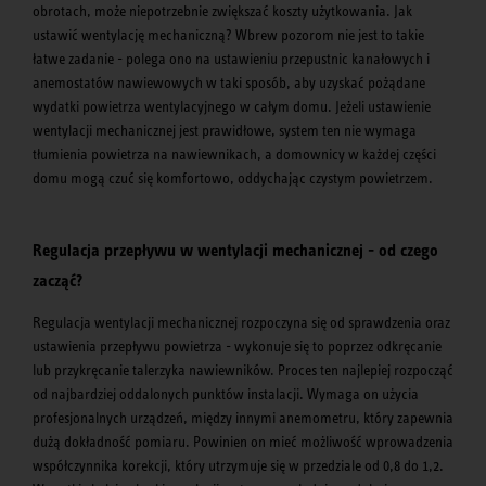
obrotach, może niepotrzebnie zwiększać koszty użytkowania. Jak
ustawić wentylację mechaniczną? Wbrew pozorom nie jest to takie
łatwe zadanie - polega ono na ustawieniu przepustnic kanałowych i
anemostatów nawiewowych w taki sposób, aby uzyskać pożądane
wydatki powietrza wentylacyjnego w całym domu. Jeżeli ustawienie
wentylacji mechanicznej jest prawidłowe, system ten nie wymaga
tłumienia powietrza na nawiewnikach, a domownicy w każdej części
domu mogą czuć się komfortowo, oddychając czystym powietrzem.
Regulacja przepływu w wentylacji mechanicznej - od czego
zacząć?
Regulacja wentylacji mechanicznej rozpoczyna się od sprawdzenia oraz
ustawienia przepływu powietrza - wykonuje się to poprzez odkręcanie
lub przykręcanie talerzyka nawiewników. Proces ten najlepiej rozpocząć
od najbardziej oddalonych punktów instalacji. Wymaga on użycia
profesjonalnych urządzeń, między innymi anemometru, który zapewnia
dużą dokładność pomiaru. Powinien on mieć możliwość wprowadzenia
współczynnika korekcji, który utrzymuje się w przedziale od 0,8 do 1,2.