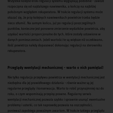
Wszystkie kolejne kroki regulacji systemu wyglądają podobnie - zawsze
rozpoczyna się od najdalszego nawiewnika, a kończy na najbliżej
położonym względem rekuperatora. W trakcie regulacji systemu może
okazać się, że przy kolejnych nawiewnikach powietrze trzeba będzie
nieco stłumić. Na samym końcu, już po regulacji poszczególnych
punktów, konieczne jest ponowne zmierzenie wydatków powietrza, aby
uzyskać wartości proporcjonalne do tych, które zostały ustawione w
danych pomieszczeniach. Jeżeli wartości te są większe niż oczekiwano,
ilość powietrza należy dopasować dokonując regulacji na sterowniku
rekuperatora.
Przeglądy wentylacji mechanicznej - warto o nich pamiętać!
Nie tylko regulacja przepływu powietrza w wentylacji mechanicznej jest
niezbędna dla jej prawidłowego działania - równie ważne są jej
regularne przeglądy i konserwacja. Warto to robić przynajmniej raz do
roku, o czym wspominają przepisy prawne. Regularny serwis
wentylacji mechanicznej pozwala szybko i sprawnie usunąć ewentualne
problemy i usterki, co tak naprawdę pozwala na oszczędności,
ponieważ zapobiega poważnym awariom. W trakcie takiego przeglądu