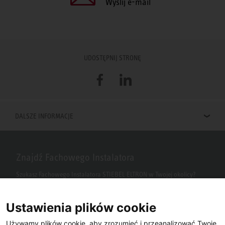
Wyślij e-mail
UDOSTĘPNIJ STRONĘ
Facebook
LinkedIn
DALSZE INFORMACJE
Znajdź Fachowego Instalatora
Szukasz Fachowego Instalatora STIEBEL ELTRON w Twojej okolicy?
Wpisz kod pocztowy lub miasto w polu wyszukiwania.
Ustawienia plików cookie
Używamy plików cookie, aby zrozumieć i przeanalizować Twoje