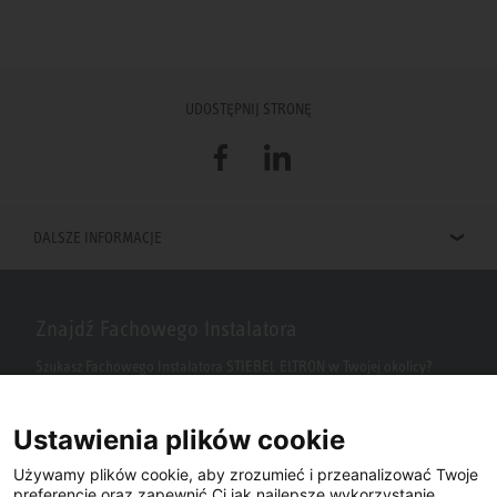
UDOSTĘPNIJ STRONĘ
Facebook
LinkedIn
DALSZE INFORMACJE
Znajdź Fachowego Instalatora
Szukasz Fachowego Instalatora STIEBEL ELTRON w Twojej okolicy?
Wpisz kod pocztowy lub miasto w polu wyszukiwania.
Ustawienia plików cookie
Używamy plików cookie, aby zrozumieć i przeanalizować Twoje
preferencje oraz zapewnić Ci jak najlepsze wykorzystanie