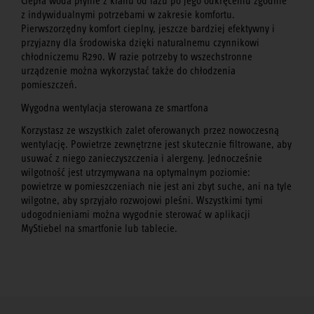
Ciepła woda płynie z kranu od razu po jego odkręceniu zgodnie
z indywidualnymi potrzebami w zakresie komfortu.
Pierwszorzędny komfort cieplny, jeszcze bardziej efektywny i
przyjazny dla środowiska dzięki naturalnemu czynnikowi
chłodniczemu R290. W razie potrzeby to wszechstronne
urządzenie można wykorzystać także do chłodzenia
pomieszczeń.
Wygodna wentylacja sterowana ze smartfona
Korzystasz ze wszystkich zalet oferowanych przez nowoczesną
wentylację. Powietrze zewnętrzne jest skutecznie filtrowane, aby
usuwać z niego zanieczyszczenia i alergeny. Jednocześnie
wilgotność jest utrzymywana na optymalnym poziomie:
powietrze w pomieszczeniach nie jest ani zbyt suche, ani na tyle
wilgotne, aby sprzyjało rozwojowi pleśni. Wszystkimi tymi
udogodnieniami można wygodnie sterować w aplikacji
MyStiebel na smartfonie lub tablecie.