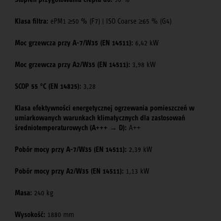
Klasa filtra:
ePM1 ≥50 % (F7) | ISO Coarse ≥65 % (G4)
Moc grzewcza przy A-7/W35 (EN 14511):
6,42 kW
Moc grzewcza przy A2/W35 (EN 14511):
3,98 kW
SCOP 55 °C (EN 14825):
3,28
Klasa efektywności energetycznej ogrzewania pomieszczeń w
umiarkowanych warunkach klimatycznych dla zastosowań
średniotemperaturowych (A+++ → D):
A++
Pobór mocy przy A-7/W35 (EN 14511):
2,39 kW
Pobór mocy przy A2/W35 (EN 14511):
1,13 kW
Masa:
240 kg
Wysokość:
1880 mm