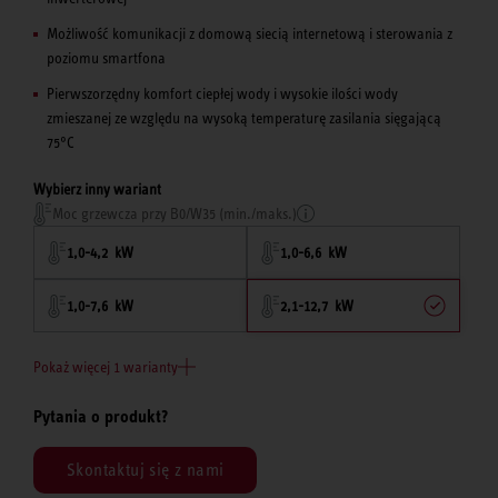
Możliwość komunikacji z domową siecią internetową i sterowania z
poziomu smartfona
Pierwszorzędny komfort ciepłej wody i wysokie ilości wody
zmieszanej ze względu na wysoką temperaturę zasilania sięgającą
75°C
Wybierz inny wariant
Moc grzewcza przy B0/W35 (min./maks.)
1,0-4,2 kW
1,0-6,6 kW
1,0-7,6 kW
2,1-12,7 kW
Pokaż więcej 1 warianty
Pytania o produkt?
Skontaktuj się z nami