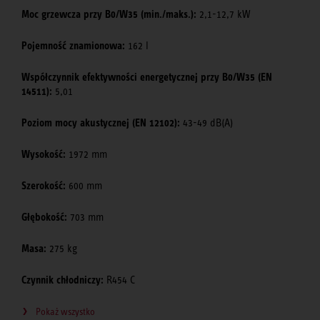
Moc grzewcza przy B0/W35 (min./maks.):
2,1-12,7 kW
Pojemność znamionowa:
162 l
Współczynnik efektywności energetycznej przy B0/W35 (EN
14511):
5,01
Poziom mocy akustycznej (EN 12102):
43-49 dB(A)
Wysokość:
1972 mm
Szerokość:
600 mm
Głębokość:
703 mm
Masa:
275 kg
Czynnik chłodniczy:
R454 C
Pokaż wszystko