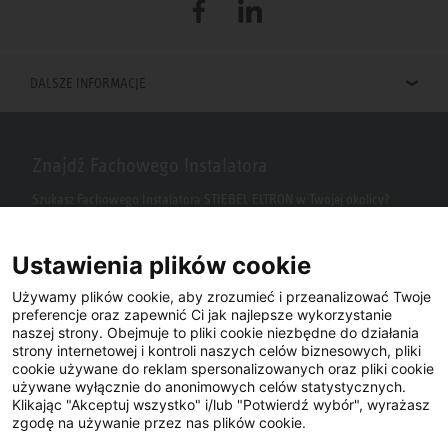
Facebook
LinkedIn
DALSZE INFORMACJE
Znajdź Fachowego Instalatora
Szukasz Fachowego Instalatora STIEBEL ELTRON w Twojej okolicy?
Wpisz kod pocztowy lub miasto w polu wyszukiwania.
Ustawienia plików cookie
Używamy plików cookie, aby zrozumieć i przeanalizować Twoje
preferencje oraz zapewnić Ci jak najlepsze wykorzystanie
naszej strony. Obejmuje to pliki cookie niezbędne do działania
strony internetowej i kontroli naszych celów biznesowych, pliki
cookie używane do reklam spersonalizowanych oraz pliki cookie
używane wyłącznie do anonimowych celów statystycznych.
Klikając "Akceptuj wszystko" i/lub "Potwierdź wybór", wyrażasz
Facebook
YouTube
LinkedIn
zgodę na używanie przez nas plików cookie.