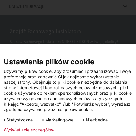
DALSZE INFORMACJE
Znajdź Fachowego Instalatora
Szukasz Fachowego Instalatora STIEBEL ELTRON w Twojej okolicy?
Wpisz kod pocztowy lub miasto w polu wyszukiwania.
Ustawienia plików cookie
Używamy plików cookie, aby zrozumieć i przeanalizować Twoje
preferencje oraz zapewnić Ci jak najlepsze wykorzystanie
naszej strony. Obejmuje to pliki cookie niezbędne do działania
strony internetowej i kontroli naszych celów biznesowych, pliki
cookie używane do reklam spersonalizowanych oraz pliki cookie
używane wyłącznie do anonimowych celów statystycznych.
Klikając "Akceptuj wszystko" i/lub "Potwierdź wybór", wyrażasz
Facebook
YouTube
LinkedIn
zgodę na używanie przez nas plików cookie.
Statystyczne
Marketingowe
Niezbędne
Instagram
Wyświetlanie szczegółów