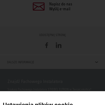
Napisz do nas
Wyślij e-mail
UDOSTĘPNIJ STRONĘ
Facebook
LinkedIn
DALSZE INFORMACJE
Znajdź Fachowego Instalatora
Szukasz Fachowego Instalatora STIEBEL ELTRON w Twojej okolicy?
Wpisz kod pocztowy lub miasto w polu wyszukiwania.
Ustawienia plików cookie