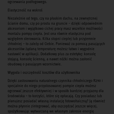
ogrzewania podłogowego.
Elastyczność na wskroś
Niezależnie od tego, czy na płaskim dachu, na zewnętrznej
ścianie domu, czy po prostu na gruncie – dzięki odpowiednim
akcesoriom i wyjątkowo cichej pracy masz wszelkie możliwości
montażu pompy ciepła. Jest ona równie elastyczna pod
względem sterowania. Kilka stopni cieplej lub przyjemnie
chłodniej – to zależy od Ciebie. Ponieważ za pomocą pasujących
akcesoriów żądaną temperaturę możesz łatwo i wygodnie
nastawić w aplikacji. Dodatkowy plus za estetykę: konsolę
stojącą, konsolę ścienną, a nawet nóżki można zasłonić
obudową o pasującym wzornictwie.
Wygoda i oszczędność kosztów dla użytkownika
Dzięki zastosowaniu naturalnego czynnika chłodniczego R290 i
specjalnie do niego przystosowanej pompie ciepła możesz
ogrzewać jeszcze efektywniej i w sposób bardziej przyjazny dla
środowiska – to korzyści, które się opłacają. Czy posiadasz lub
planujesz posiadać własną instalację fotowoltaiczną? Ją również
można płynnie zintegrować, aby oszczędzać jeszcze więcej,
spożytkowując wytwarzaną we własnym zakresie energię