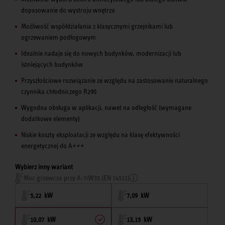
dopasowanie do wystroju wnętrza
Możliwość współdziałania z klasycznymi grzejnikami lub
ogrzewaniem podłogowym
Idealnie nadaje się do nowych budynków, modernizacji lub
istniejących budynków
Przyszłościowe rozwiązanie ze względu na zastosowanie naturalnego
czynnika chłodniczego R290
Wygodna obsługa w aplikacji, nawet na odległość (wymagane
dodatkowe elementy)
Niskie koszty eksploatacji ze względu na klasę efektywności
energetycznej do A+++
Wybierz inny wariant
Moc grzewcza przy A-7/W35 (EN 14511)
5,22 kW
7,09 kW
10,07 kW
13,15 kW