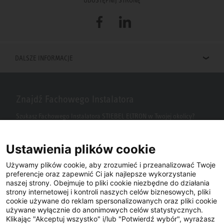
UDOSTĘPNIJ STRONĘ
Facebook
LinkedIn
DALSZE INFORMACJE
Znajdź Fachowego Instalatora
Szukasz Fachowego Instalatora STIEBEL ELTRON w Twojej okolicy?
Wpisz kod pocztowy lub miasto w polu wyszukiwania.
Ustawienia plików cookie
Używamy plików cookie, aby zrozumieć i przeanalizować Twoje
preferencje oraz zapewnić Ci jak najlepsze wykorzystanie
naszej strony. Obejmuje to pliki cookie niezbędne do działania
strony internetowej i kontroli naszych celów biznesowych, pliki
cookie używane do reklam spersonalizowanych oraz pliki cookie
używane wyłącznie do anonimowych celów statystycznych.
Klikając "Akceptuj wszystko" i/lub "Potwierdź wybór", wyrażasz