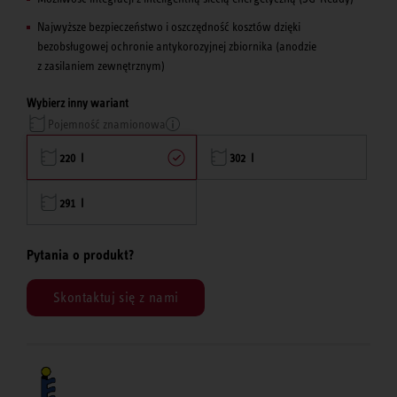
Najwyższe bezpieczeństwo i oszczędność kosztów dzięki
bezobsługowej ochronie antykorozyjnej zbiornika (anodzie
z zasilaniem zewnętrznym)
Wybierz inny wariant
Pojemność znamionowa
220 l
302 l
291 l
Pytania o produkt?
Skontaktuj się z nami