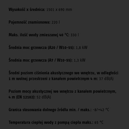
Wysokość x średnica:
1501 x 690 mm
Pojemność znamionowa:
220 l
Maks. ilość wody zmieszanej 40 °C:
330 l
Średnia moc grzewcza (A20 / W10-55):
1,8 kW
Średnia moc grzewcza (A7 / W10-55):
1,3 kW
Średni poziom ciśnienia akustycznego we wnętrzu, w odległości
1 m wolnej przestrzeni z kanałem powietrznym 4 m:
37 dB(A)
Poziom mocy akustycznej we wnętrzu z kanałem powietrznym,
4 m (EN 12102):
52 dB(A)
Granica stosowania dolnego źródła min. / maks.:
-8/+42 °C
Temperatura ciepłej wody z pompą ciepła maks.:
65 °C