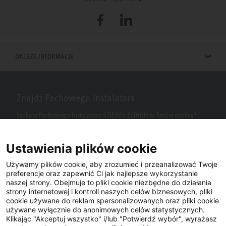
Facebook
LinkedIn
DALSZE INFORMACJE
Znajdź Fachowego Instalatora
Szukasz Fachowego Instalatora STIEBEL ELTRON w Twojej okolicy?
Wpisz kod pocztowy lub miasto w polu wyszukiwania.
Ustawienia plików cookie
Używamy plików cookie, aby zrozumieć i przeanalizować Twoje
preferencje oraz zapewnić Ci jak najlepsze wykorzystanie
naszej strony. Obejmuje to pliki cookie niezbędne do działania
strony internetowej i kontroli naszych celów biznesowych, pliki
cookie używane do reklam spersonalizowanych oraz pliki cookie
używane wyłącznie do anonimowych celów statystycznych.
Klikając "Akceptuj wszystko" i/lub "Potwierdź wybór", wyrażasz
Facebook
YouTube
LinkedIn