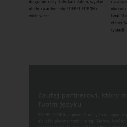
diagramy, certyfikaty, kalkulatory, szybkie
rozwiąza
oferty z asortymentu STIEBEL ELTRON i
ukierunk
wiele więcej.
kwalifika
ekspertó
sytuacji.
Zaufaj partnerowi, który 
Twoim języku
STIEBEL ELTRON zapewni Ci nie tylko inteligentne 
ale także pierwszorzędne usługi. Możesz liczyć na