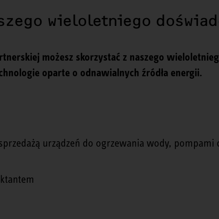
aszego wieloletniego doświa
 partnerskiej możesz skorzystać z naszego wieloletni
chnologie oparte o odnawialnych źródła energii.
ub sprzedażą urządzeń do ogrzewania wody, pompami c
ektantem