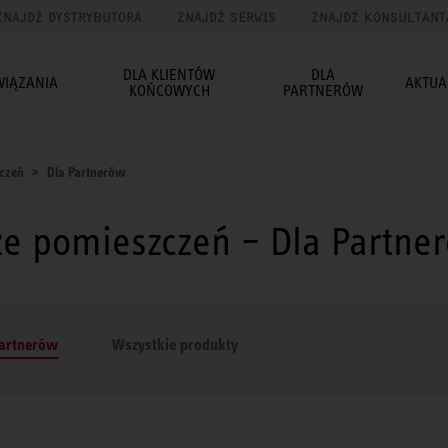
ZNAJDŹ DYSTRYBUTORA
ZNAJDŹ SERWIS
ZNAJDŹ KONSULTANT
DLA KLIENTÓW
DLA
WIĄZANIA
AKTUA
KOŃCOWYCH
PARTNERÓW
czeń
Dla Partnerów
ze pomieszczeń – Dla Partne
Partnerów
Wszystkie produkty