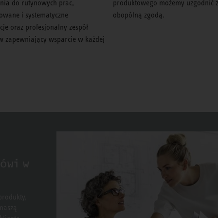
nia do rutynowych prac,
produktowego możemy uzgodnić 
owane i systematyczne
obopólną zgodą.
cje oraz profesjonalny zespół
w zapewniający wsparcie w każdej
mówi w
produkty,
 naszą