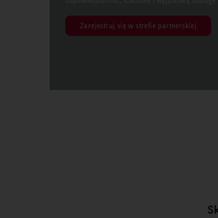
odpowiedzialność, szacunek i wyjątkową obsługę k
Zarejestruj się w strefie partnerskiej
S