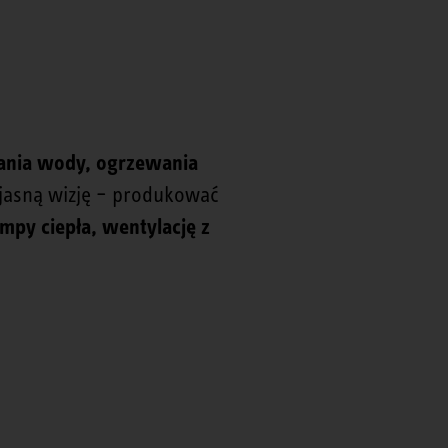
nia wody, ogrzewania
jasną wizję – produkować
py ciepła, wentylację z