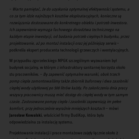
–
Warto pamiętać, że do uzyskania optymalnej efektywności systemu, a
co za tym idzie najniższych kosztów eksploatacyjnych, konieczne są
rozwiązania dostosowane do konkretnego obiektu i potrzeb inwestora.
Ich zapewnienie wymaga fachowego doradztwa technicznego na
każdym etapie inwestycji, od badania potrzeb cieplnych budynku, przez
projektowanie, aż po montaż instalacji oraz jej późniejszy serwis
–
podkreśla ekspert producenta technologii grzewczych i wentylacyjnych.
W przypadku zgorzeleckiego MPGK szczególnym wyzwaniem był
budynek socjalny, w którym z infrastruktury sanitarnej korzysta około
stu pracowników. –
By zapewnić optymalne warunki, obok trzech
pomp ciepła zamontowaliśmy także zbiornik buforowy i dwa zasobniki
ciepłej wody użytkowej po 500 litrów każdy. Po zakończeniu dnia pracy
wszyscy pracownicy muszą mieć dostęp do ciepłej wody w tym samym
czasie. Zastosowane pompy ciepła i zasobniki zapewniają im pełen
komfort, przy jednocześnie wyraźnie mniejszych kosztach
– mówi
Jarosław Kowalski
, właściciel firmy BudiKop, która była
odpowiedzialna za instalację systemu.
Projektowanie instalacji i prace montażowe zajęły łącznie około 2