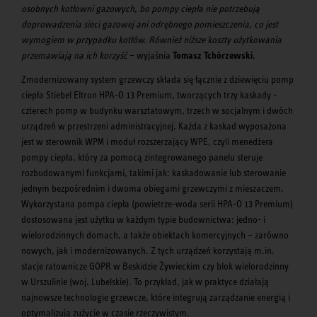
osobnych kotłowni gazowych, bo pompy ciepła nie potrzebują
doprowadzenia sieci gazowej ani odrębnego pomieszczenia, co jest
wymogiem w przypadku kotłów. Również niższe koszty użytkowania
przemawiają na ich korzyść
– wyjaśnia
Tomasz Tchórzewski
.
Zmodernizowany system grzewczy składa się łącznie z dziewięciu pomp
ciepła Stiebel Eltron HPA-O 13 Premium, tworzących trzy kaskady -
czterech pomp w budynku warsztatowym, trzech w socjalnym i dwóch
urządzeń w przestrzeni administracyjnej. Każda z kaskad wyposażona
jest w sterownik WPM i moduł rozszerzający WPE, czyli menedżera
pompy ciepła, który za pomocą zintegrowanego panelu steruje
rozbudowanymi funkcjami, takimi jak: kaskadowanie lub sterowanie
jednym bezpośrednim i dwoma obiegami grzewczymi z mieszaczem.
Wykorzystana pompa ciepła (powietrze-woda serii HPA-O 13 Premium)
dostosowana jest użytku w każdym typie budownictwa: jedno- i
wielorodzinnych domach, a także obiektach komercyjnych – zarówno
nowych, jak i modernizowanych. Z tych urządzeń korzystają m.in.
stacje ratownicze GOPR w Beskidzie Żywieckim czy blok wielorodzinny
w Urszulinie (woj. Lubelskie). To przykład, jak w praktyce działają
najnowsze technologie grzewcze, które integrują zarządzanie energią i
optymalizują zużycie w czasie rzeczywistym.