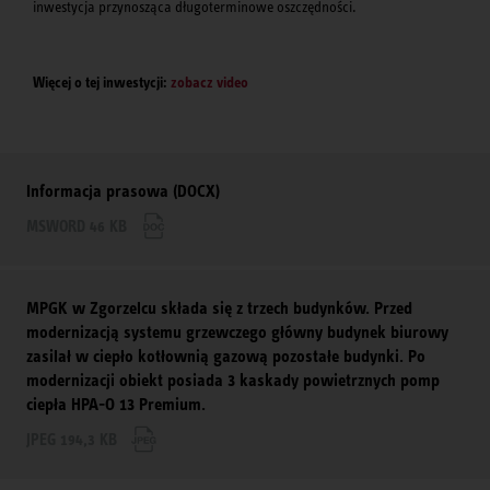
inwestycja przynosząca długoterminowe oszczędności.
Więcej o tej inwestycji:
zobacz video
Informacja prasowa (DOCX)
MSWORD 46 KB
MPGK w Zgorzelcu składa się z trzech budynków. Przed
modernizacją systemu grzewczego główny budynek biurowy
zasilał w ciepło kotłownią gazową pozostałe budynki. Po
modernizacji obiekt posiada 3 kaskady powietrznych pomp
ciepła HPA-O 13 Premium.
JPEG 194,3 KB