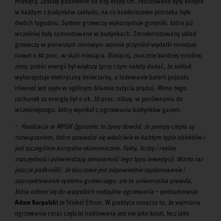
miesięcy. Zostały podzielone na trzy etapy tzn. realizowane były kolejno
w każdym z budynków zakładu, na co każdorazowo potrzeba było
dwóch tygodniu. System grzewczy wykorzystuje grzejniki, które już
wcześniej były zamontowane w budynkach. Zmodernizowany układ
grzewczy w pierwszym zimowym sezonie przyniósł wydatki mniejsze
nawet o 80 proc. w skali miesiąca. Bieżącej, znacznie bardziej mroźnej
zimy, pobór energii był większy (przy czym należy dodać, że zakład
wykorzystuje elektryczną śmieciarkę, a ładowanie baterii pojazdu
również jest ujęte w ogólnym bilansie zużycia prądu). Mimo tego,
rachunek za energię był o ok. 30 proc. niższy, w porównaniu do
wcześniejszego, który wynikał z ogrzewania budynków gazem.
–
Realizacja w MPGK Zgorzelec to żywy dowód, że pompy ciepła są
rozwiązaniem, które sprawdza się właściwie w każdym typie obiektów i
jest szczególnie korzystne ekonomicznie. Fakty, liczby i realne
oszczędności potwierdzają sensowność tego typu inwestycji.
Warto raz
jeszcze podkreślić, że kluczowe jest odpowiednie zaplanowanie i
zaprojektowanie
systemu grzewczego, ale to uniwersalna prawda,
która odnosi się do wszystkich rodzajów ogrzewania
– podsumowuje
Adam Korpalski
ze Stiebel Eltron. W praktyce oznacza to, że wymiana
ogrzewania coraz częściej traktowana jest nie jako koszt, lecz jako