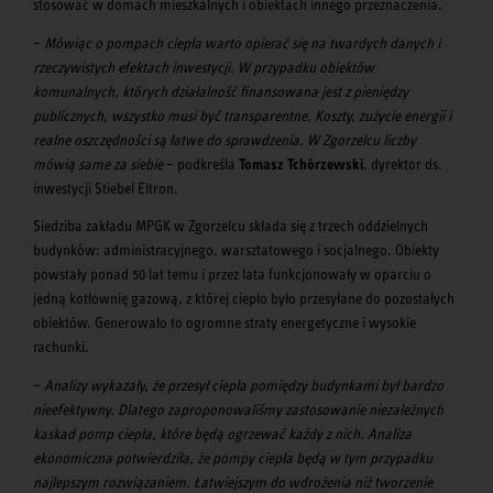
stosować w domach mieszkalnych i obiektach innego przeznaczenia.
–
Mówiąc o pompach ciepła warto opierać się na twardych danych i
rzeczywistych efektach inwestycji. W przypadku obiektów
komunalnych, których działalność finansowana jest z pieniędzy
publicznych, wszystko musi być transparentne. Koszty, zużycie energii i
realne oszczędności są łatwe do sprawdzenia. W Zgorzelcu liczby
mówią same za siebie
– podkreśla
Tomasz Tchórzewski
, dyrektor ds.
inwestycji Stiebel Eltron.
Siedziba zakładu MPGK w Zgorzelcu składa się z trzech oddzielnych
budynków: administracyjnego, warsztatowego i socjalnego. Obiekty
powstały ponad 50 lat temu i przez lata funkcjonowały w oparciu o
jedną kotłownię gazową, z której ciepło było przesyłane do pozostałych
obiektów. Generowało to ogromne straty energetyczne i wysokie
rachunki.
–
Analizy wykazały, że przesył ciepła pomiędzy budynkami był bardzo
nieefektywny. Dlatego zaproponowaliśmy zastosowanie niezależnych
kaskad pomp ciepła, które będą ogrzewać każdy z nich. Analiza
ekonomiczna potwierdziła, że pompy ciepła będą w tym przypadku
najlepszym rozwiązaniem. Łatwiejszym do wdrożenia niż tworzenie