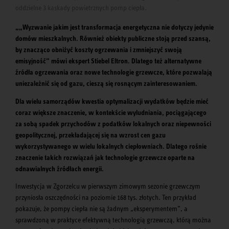
oddzielne 3 kaskady powietrznych pomp ciepła.
„„Wyzwanie jakim jest transformacja energetyczna nie dotyczy jedynie
domów mieszkalnych. Również obiekty publiczne stoją przed szansą,
by znacząco obniżyć koszty ogrzewania i zmniejszyć swoją
emisyjność” mówi ekspert Stiebel Eltron. Dlatego też alternatywne
źródła ogrzewania oraz nowe technologie grzewcze, które pozwalają
uniezależnić się od gazu, cieszą się rosnącym zainteresowaniem.
Dla wielu samorządów kwestia optymalizacji wydatków będzie mieć
coraz większe znaczenie, w kontekście wyludniania, pociągającego
za sobą spadek przychodów z podatków lokalnych oraz niepewności
geopolitycznej, przekładającej się na wzrost cen gazu
wykorzystywanego w wielu lokalnych ciepłowniach. Dlatego rośnie
znaczenie takich rozwiązań jak technologie grzewcze oparte na
odnawialnych źródłach energii.
Inwestycja w Zgorzelcu w pierwszym zimowym sezonie grzewczym
przyniosła oszczędności na poziomie 168 tys. złotych. Ten przykład
pokazuje, że pompy ciepła nie są żadnym „eksperymentem”, a
sprawdzoną w praktyce efektywną technologią grzewczą, którą można