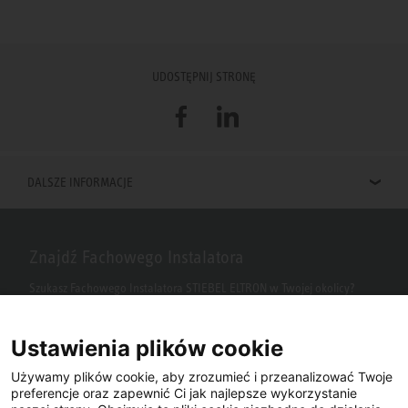
UDOSTĘPNIJ STRONĘ
Facebook
LinkedIn
DALSZE INFORMACJE
Znajdź Fachowego Instalatora
Szukasz Fachowego Instalatora STIEBEL ELTRON w Twojej okolicy?
Wpisz kod pocztowy lub miasto w polu wyszukiwania.
Ustawienia plików cookie
Używamy plików cookie, aby zrozumieć i przeanalizować Twoje
preferencje oraz zapewnić Ci jak najlepsze wykorzystanie