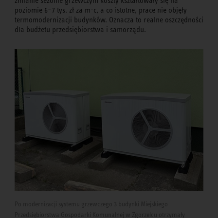
zmianie sezonie grzewczym koszty kształtowały się na
poziomie 6–7 tys. zł za m-c, a co istotne, prace nie objęły
termomodernizacji budynków. Oznacza to realne oszczędności
dla budżetu przedsiębiorstwa i samorządu.
Po modernizacji systemu grzewczego 3 budynki Miejskiego
Przedsiębiorstwa Gospodarki Komunalnej w Zgorzelcu otrzymały