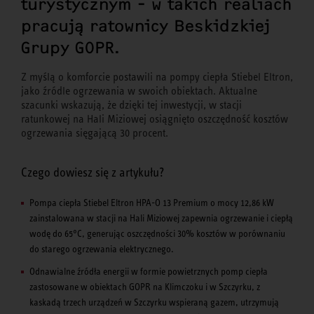
turystycznym - w takich realiach
pracują ratownicy Beskidzkiej
Grupy GOPR.
Z myślą o komforcie postawili na pompy ciepła Stiebel Eltron,
jako źródle ogrzewania w swoich obiektach. Aktualne
szacunki wskazują, że dzięki tej inwestycji, w stacji
ratunkowej na Hali Miziowej osiągnięto oszczędność kosztów
ogrzewania sięgającą 30 procent.
Czego dowiesz się z artykułu?
Pompa ciepła Stiebel Eltron HPA-O 13 Premium o mocy 12,86 kW
zainstalowana w stacji na Hali Miziowej zapewnia ogrzewanie i ciepłą
wodę do 65°C, generując oszczędności 30% kosztów w porównaniu
do starego ogrzewania elektrycznego.
Odnawialne źródła energii w formie powietrznych pomp ciepła
zastosowane w obiektach GOPR na Klimczoku i w Szczyrku, z
kaskadą trzech urządzeń w Szczyrku wspieraną gazem, utrzymują