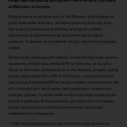
Pompy ciepła sprawdzają się w górach – GOPR korzysta z nich także
na Klimczoku i w Szczyrku
Obieg grzewczy na parterze stacji na Hali Miziowej, gdzie znajduje się
pokój ratowników dyżurnych, jest wykorzystywany przez całą dobę.
Gdy w stacji przebywa więcej osób (np. w przypadku szkoleń),
aktywowane są dodatkowe obiegi dla pomieszczeń na piętrze i
poddaszu. To pozwala na oszczędność energii i optymalne zarządzanie
ciepłem.
Modernizację, obejmującą docieplenie i montaż ekologicznego systemu
ogrzewania przeszły także obiekty GOPR na Klimczoku i w Szczyrku.
Stacja na Klimczoku, podobnie jak ta na Hali Miziowej, korzysta z jednej
pompy ciepła Stiebel Eltron HPA-O 13 Premium, natomiast Centralna
Stacja Grupy Beskidzkiej GOPR w Szczyrku (obiekt o powierzchni ok. 600
2
m
) z kaskady trzech takich pomp ciepła wspieranych incydentalnie
przez piec gazowy. Co ważne obiekt na Klimczoku wykorzystywany jest
jedynie w weekendy. W dni powszednie, gdy nikt w nim nie przebywa,
pompa ciepła pracuje na obniżonej temperaturze, która przed
weekendem jest podwyższana.
–
Dzięki temu przybywający do stacji ratownicy mają zapewnione