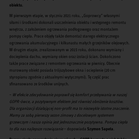
obiektu.
W pierwszym etapie, w styczniu 2021 roku, „Goprowcy” własnymi
siłami i środkami dokonali uszczelnienia obiektu i wstępnego remontu
wnętrza, z założeniem ogrzewania podłogowego oraz montażem
pompy ciepła. Prace objęły także demontaż starego elektrycznego
ogrzewania akumulacyjnego i kilkunastu małych grzejników olejowych.
W drugim etapie, zrealizowanym w 2023 roku, dokonano wymiany i
docieplenia dachu, wymiany okien oraz izolacji ścian. Dokończono
także prace związane z remontem ogrzewania w piwnicy. Obecnie
murowany obiekt posiada trójszybowe okna i ocieplenie (20 cm
styropianu zgodnie z aktualnymi wytycznymi). Tę część prac
sfinansowano ze środków unijnych.
–
W efekcie zdecydowanie poprawił się komfort przebywania w naszej
GOPR-ówce, a pozytywnym efektem jest również obniżenie kosztów.
Dla organizacji działającej non-profit ma to niezwykle istotne znaczenie.
Mamy za sobą pierwszy sezon zimowy z docelowym systemem
grzewczym i nasza opinia jest jednoznacznie pozytywna. Pompa ciepła
to dla nas najlepsze rozwiązanie
–
dopowiada
Szymon Sapeta
.