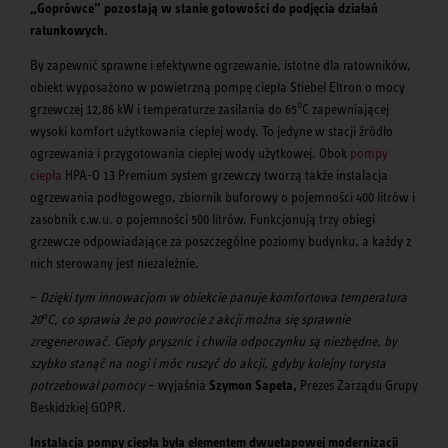
„Goprówce” pozostają w stanie gotowości do podjęcia działań
ratunkowych.
By zapewnić sprawne i efektywne ogrzewanie, istotne dla ratowników,
obiekt wyposażono w powietrzną pompę ciepła Stiebel Eltron o mocy
o
grzewczej 12,86 kW i temperaturze zasilania do 65
C zapewniającej
wysoki komfort użytkowania ciepłej wody. To jedyne w stacji źródło
ogrzewania i przygotowania ciepłej wody użytkowej. Obok
pompy
ciepła
HPA-O 13 Premium system grzewczy tworzą także instalacja
ogrzewania podłogowego, zbiornik buforowy o pojemności 400 litrów i
zasobnik c.w.u. o pojemności 500 litrów. Funkcjonują trzy obiegi
grzewcze odpowiadające za poszczególne poziomy budynku, a każdy z
nich sterowany jest niezależnie.
–
Dzięki tym innowacjom w obiekcie panuje komfortowa temperatura
o
20
C, co sprawia że po powrocie z akcji można się sprawnie
zregenerować. Ciepły prysznic i chwila odpoczynku są niezbędne, by
szybko stanąć na nogi i móc ruszyć do akcji, gdyby kolejny turysta
potrzebował pomocy
–
wyjaśnia
Szymon Sapeta,
Prezes Zarządu Grupy
Beskidzkiej GOPR.
Instalacja pompy ciepła była elementem dwuetapowej modernizacji