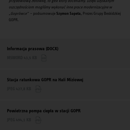
przysłowiową złotówkę, to gest który doceniamy. Dzięki uzyskanym
oszczędnościom mogliśmy wykonać inne prace modernizacyjne w
„Goprówce”
– podsumowuje
Szymon Sapeta,
Prezes Grupy Beskidzkiej
GOPR.
Informacja prasowa (DOCX)
MSWORD 43,5 KB
Stacja ratunkowa GOPR na Hali Miziowej
JPEG 427,8 KB
Powietrzna pompa ciepła w stacji GOPR
JPEG 494,1 KB