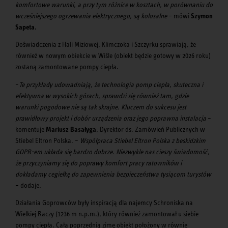
komfortowe warunki, a przy tym różnice w kosztach, w porównaniu do
wcześniejszego ogrzewania elektrycznego, są kolosalne
– mówi
Szymon
Sapeta.
Doświadczenia z Hali Miziowej, Klimczoka i Szczyrku sprawiają, że
również w nowym obiekcie w Wiśle (obiekt będzie gotowy w 2026 roku)
zostaną zamontowane pompy ciepła.
–
Te przykłady udowadniają, że technologia pomp ciepła, skuteczna i
efektywna w wysokich górach, sprawdzi się również tam, gdzie
warunki pogodowe nie są tak skrajne. Kluczem do sukcesu jest
prawidłowy projekt i dobór urządzenia oraz jego poprawna instalacja
–
komentuje
Mariusz Basałyga
, Dyrektor ds. Zamówień Publicznych w
Stiebel Eltron Polska. –
Współpraca Stiebel Eltron Polska z beskidzkim
GOPR-em układa się bardzo dobrze. Niezwykle nas cieszy świadomość,
że przyczyniamy się do poprawy komfort pracy ratowników i
dokładamy cegiełkę do zapewnienia bezpieczeństwa tysiącom turystów
– dodaje
.
Działania Goprowców były inspiracją dla najemcy Schroniska na
Wielkiej Raczy (1236 m n.p.m.), który również zamontował u siebie
pompy ciepła. Całą poprzednią zimę obiekt położony w równie