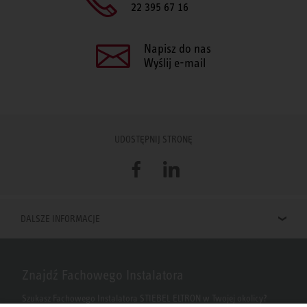
22 395 67 16
Napisz do nas
Wyślij e-mail
UDOSTĘPNIJ STRONĘ
Facebook
LinkedIn
DALSZE INFORMACJE
Znajdź Fachowego Instalatora
Szukasz Fachowego Instalatora STIEBEL ELTRON w Twojej okolicy?