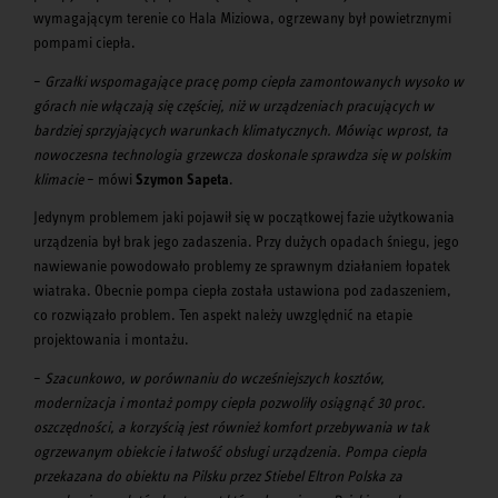
wymagającym terenie co Hala Miziowa, ogrzewany był powietrznymi
pompami ciepła.
–
Grzałki wspomagające pracę pomp ciepła zamontowanych wysoko w
górach nie włączają się częściej, niż w urządzeniach pracujących w
bardziej sprzyjających warunkach klimatycznych. Mówiąc wprost, ta
nowoczesna technologia grzewcza doskonale sprawdza się w polskim
klimacie
–
mówi
Szymon Sapeta
.
Jedynym problemem jaki pojawił się w początkowej fazie użytkowania
urządzenia był brak jego zadaszenia. Przy dużych opadach śniegu, jego
nawiewanie powodowało problemy ze sprawnym działaniem łopatek
wiatraka. Obecnie pompa ciepła została ustawiona pod zadaszeniem,
co rozwiązało problem. Ten aspekt należy uwzględnić na etapie
projektowania i montażu.
–
Szacunkowo, w porównaniu do wcześniejszych kosztów,
modernizacja i montaż pompy ciepła pozwoliły osiągnąć 30 proc.
oszczędności, a korzyścią jest również komfort przebywania w tak
ogrzewanym obiekcie i łatwość obsługi urządzenia. Pompa ciepła
przekazana do obiektu na Pilsku przez Stiebel Eltron Polska za