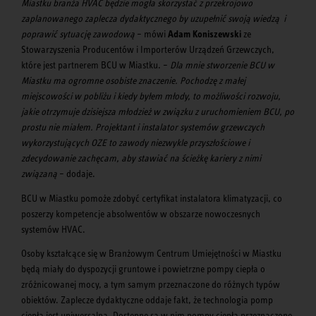
Miastku branża HVAC będzie mogła skorzystać z przekrojowo
zaplanowanego zaplecza dydaktycznego by uzupełnić swoją wiedzą i
poprawić sytuację zawodową
– mówi
Adam Koniszewski
ze
Stowarzyszenia Producentów i Importerów Urządzeń Grzewczych,
które jest partnerem BCU w Miastku. –
Dla mnie stworzenie BCU w
Miastku ma ogromne osobiste znaczenie. Pochodzę z małej
miejscowości w pobliżu i kiedy byłem młody, to możliwości rozwoju,
jakie otrzymuje dzisiejsza młodzież w związku z uruchomieniem BCU, po
prostu nie miałem. Projektant i instalator systemów grzewczych
wykorzystujących OZE to zawody niezwykle przyszłościowe i
zdecydowanie zachęcam, aby stawiać na ścieżkę kariery z nimi
związaną
– dodaje.
BCU w Miastku pomoże zdobyć certyfikat instalatora klimatyzacji, co
poszerzy kompetencje absolwentów w obszarze nowoczesnych
systemów HVAC.
Osoby kształcące się w Branżowym Centrum Umiejętności w Miastku
będą miały do dyspozycji gruntowe i powietrzne pompy ciepła o
zróżnicowanej mocy, a tym samym przeznaczone do różnych typów
obiektów. Zaplecze dydaktyczne oddaje fakt, że technologia pomp
ciepła jest uniwersalna. Dostępne są w nim pompy ciepła przeznaczone