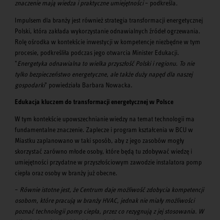
znaczenie mają wiedza i praktyczne umiejętności
– podkreśla
.
Impulsem dla branży jest również strategia transformacji energetycznej
Polski, która zakłada wykorzystanie odnawialnych źródeł ogrzewania.
Rolę ośrodka w kontekście inwestycji w kompetencje niezbędne w tym
procesie, podkreśliła podczas jego otwarcia Minister Edukacji.
"
Energetyka odnawialna to wielka przyszłość Polski i regionu. To nie
tylko bezpieczeństwo energetyczne, ale także duży napęd dla naszej
gospodarki
" powiedziała Barbara Nowacka.
Edukacja kluczem do transformacji energetycznej w Polsce
W tym kontekście upowszechnianie wiedzy na temat technologii ma
fundamentalne znaczenie. Zaplecze i program kształcenia w BCU w
Miastku zaplanowano w taki sposób, aby z jego zasobów mogły
skorzystać zarówno młode osoby, które będą tu zdobywać wiedzę i
umiejętności przydatne w przyszłościowym zawodzie instalatora pomp
ciepła oraz osoby w branży już obecne.
–
Równie istotne jest, że Centrum daje możliwość zdobycia kompetencji
osobom, które pracują w branży HVAC, jednak nie miały możliwości
poznać technologii pomp ciepła, przez co rezygnują z jej stosowania. W