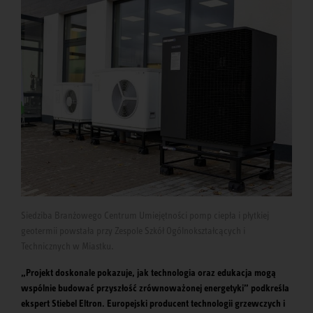
Siedziba Branżowego Centrum Umiejętności pomp ciepła i płytkiej
geotermii powstała przy Zespole Szkół Ogólnokształcących i
Technicznych w Miastku.
„Projekt doskonale pokazuje, jak technologia oraz edukacja mogą
wspólnie budować przyszłość zrównoważonej energetyki” podkreśla
ekspert Stiebel Eltron. Europejski producent technologii grzewczych i