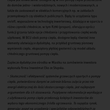
do domów jedno- i wielorodzinnych, nowych i modernizowanych, a
także do zastosowań w obiektach komercyjnych np. w zakładach
przemysłowych czy obiektach publicznych. Będą to urządzenia typu
on/off, wyposażone w technologię inwerterową, działające w oparciu o
różne czynniki chłodnicze, w tym R290 (propan), oferujące oprócz
funkcji grzania także opcje chłodzenia i przygotowania ciepłej wody
użytkowej. W BCU obok pomp ciepła, dostępne będą również inne
elementy ułatwiające dydaktykę, na przykład gruntowy pionowy
wymiennik ciepła, ekspozytory płytkiej geotermii czy model układu
chłodniczego gruntowej pompy ciepła.
Zaplecze dydaktyczne ośrodka w Miastku na zamówienie inwestora
wykonała firma Inwestmat Eko ze Słupska.
–
Skuteczność i efektywność systemów grzewczych opartych o pompy
ciepła, potwierdzona danymi w zakresie bilansu zużycia przez nie
energii elektrycznej do ilości dostarczanego ciepła, jest najlepszym
argumentem dla ich stosowania. Pozytywne rekomendacje wynikające
z użytkowania pomp ciepła przekonują kolejnych inwestorów do
wyboru tego ekonomicznego źródła ogrzewania
.
To napędza rynek,
generując popyt na urządzenia i specjalistów odpowiedzialnych za