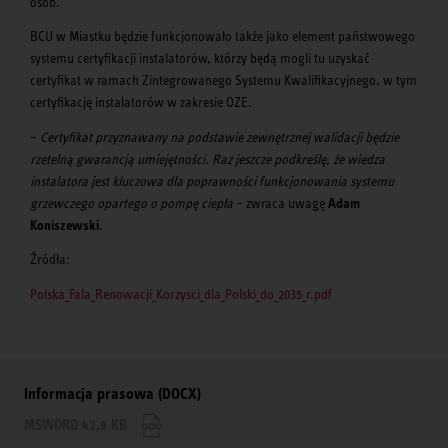
osób.
BCU w Miastku będzie funkcjonowało także jako element państwowego
systemu certyfikacji instalatorów, którzy będą mogli tu uzyskać
certyfikat w ramach Zintegrowanego Systemu Kwalifikacyjnego, w tym
certyfikację instalatorów w zakresie OZE.
–
Certyfikat przyznawany na podstawie zewnętrznej walidacji będzie
rzetelną gwarancją umiejętności. Raz jeszcze podkreślę, że wiedza
instalatora jest kluczowa dla poprawności funkcjonowania systemu
grzewczego opartego o pompę ciepła
– zwraca uwagę
Adam
Koniszewski
.
Źródła:
Polska_Fala_Renowacji_Korzysci_dla_Polski_do_2035_r.pdf
Informacja prasowa (DOCX)
MSWORD 42,9 KB