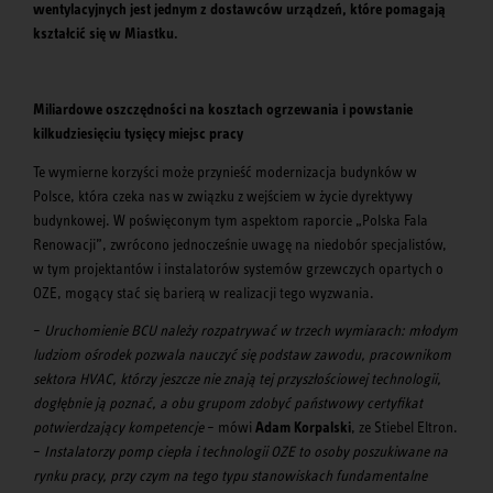
wentylacyjnych jest jednym z dostawców urządzeń, które pomagają
kształcić się w Miastku.
Miliardowe oszczędności na kosztach ogrzewania i powstanie
kilkudziesięciu tysięcy miejsc pracy
Te wymierne korzyści może przynieść modernizacja budynków w
Polsce, która czeka nas w związku z wejściem w życie dyrektywy
budynkowej. W poświęconym tym aspektom raporcie „Polska Fala
Renowacji”, zwrócono jednocześnie uwagę na niedobór specjalistów,
w tym projektantów i instalatorów systemów grzewczych opartych o
OZE, mogący stać się barierą w realizacji tego wyzwania.
–
Uruchomienie BCU należy rozpatrywać w trzech wymiarach: młodym
ludziom ośrodek pozwala nauczyć się podstaw zawodu, pracownikom
sektora HVAC, którzy jeszcze nie znają tej przyszłościowej technologii,
dogłębnie ją poznać, a obu grupom zdobyć państwowy certyfikat
potwierdzający kompetencje
– mówi
Adam Korpalski
, ze Stiebel Eltron.
–
Instalatorzy pomp ciepła i technologii OZE to osoby poszukiwane na
rynku pracy, przy czym na tego typu stanowiskach fundamentalne