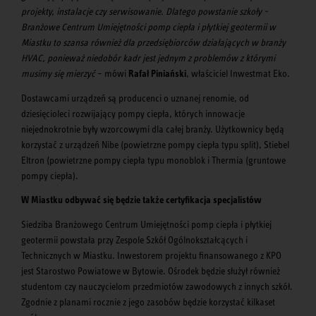
projekty, instalacje czy serwisowanie. Dlatego powstanie szkoły -
Branżowe Centrum Umiejętności pomp ciepła i płytkiej geotermii w
Miastku to szansa również dla przedsiębiorców działających w branży
HVAC, ponieważ niedobór kadr jest jednym z problemów z którymi
musimy się mierzyć
– mówi
Rafał Piniański
, właściciel Inwestmat Eko.
Dostawcami urządzeń są producenci o uznanej renomie, od
dziesięcioleci rozwijający pompy ciepła, których innowacje
niejednokrotnie były wzorcowymi dla całej branży. Użytkownicy będą
korzystać z urządzeń Nibe (powietrzne pompy ciepła typu split), Stiebel
Eltron (powietrzne pompy ciepła typu monoblok i Thermia (gruntowe
pompy ciepła).
W Miastku odbywać się będzie także certyfikacja specjalistów
Siedziba Branżowego Centrum Umiejętności pomp ciepła i płytkiej
geotermii powstała przy Zespole Szkół Ogólnokształcących i
Technicznych w Miastku. Inwestorem projektu finansowanego z KPO
jest Starostwo Powiatowe w Bytowie. Ośrodek będzie służył również
studentom czy nauczycielom przedmiotów zawodowych z innych szkół.
Zgodnie z planami rocznie z jego zasobów będzie korzystać kilkaset