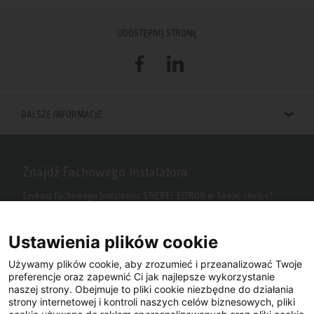
UDOSTĘPNIJ STRONĘ
Facebook
LinkedIn
DALSZE INFORMACJE
Znajdź Fachowego Instalatora
Szukasz Fachowego Instalatora STIEBEL ELTRON w Twojej okolicy?
Wpisz kod pocztowy lub miasto w polu wyszukiwania.
Ustawienia plików cookie
Używamy plików cookie, aby zrozumieć i przeanalizować Twoje
preferencje oraz zapewnić Ci jak najlepsze wykorzystanie
naszej strony. Obejmuje to pliki cookie niezbędne do działania
strony internetowej i kontroli naszych celów biznesowych, pliki