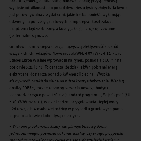
projekt, geodetę, a także samą budowę i opłatę przyłączeniową,
wyniesie od kilkunastu do ponad dwudziestu tysięcy złotych. Ta kwota
jest porównywalna z wydatkami, jakie trzeba ponieść, wykonując
odwierty na potrzeby gruntowych pomp ciepła. Koszt zakupu
urządzenia będzie zbliżony, a koszty jakie generuje ogrzewanie
geotermalne są niższe.
Gruntowe pompy ciepła oferują najwyższą efektywność spośród
wszystkich ich rodzajów. Nowe modele WPE-I 07 i WPE-I 12, które
Stiebel Eltron właśnie wprowadził na rynek, posiadają SCOP** na
poziomie 5,21 i 5,41. To oznacza, że dzięki 1 kWh pobranej energii
elektrycznej dostarczą ponad 5 kW energii cieplnej. Wysoka
efektywność przekłada się na najniższe koszty użytkowania. Według
analizy POBE*, roczne koszty ogrzewania nowego budynku
jednorodzinnego o pow. 150 m2 (standard programu „Moje Ciepło” (EU
= 40 kWh/(m2 rok)), wraz z kosztem przygotowania ciepłej wody
użytkowej dla 4-osobowej rodziny w przypadku gruntowych pomp
ciepła to zaledwie około 1 tysiąca złotych.
–
W moim przekonaniu każdy, kto planuje budowę domu
jednorodzinnego, powinien dokonać analizy, czy w jego przypadku
montaż gruntowej pompy ciepła ma sens. Koszty jakie będziemy