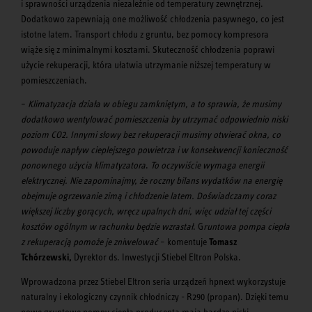
i sprawności urządzenia niezależnie od temperatury zewnętrznej.
Dodatkowo zapewniają one możliwość chłodzenia pasywnego, co jest
istotne latem. Transport chłodu z gruntu, bez pomocy kompresora
wiąże się z minimalnymi kosztami. Skuteczność chłodzenia poprawi
użycie rekuperacji, która ułatwia utrzymanie niższej temperatury w
pomieszczeniach.
–
Klimatyzacja działa w obiegu zamkniętym, a to sprawia, że musimy
dodatkowo wentylować pomieszczenia by utrzymać odpowiednio niski
poziom CO2. Innymi słowy bez rekuperacji musimy otwierać okna, co
powoduje napływ cieplejszego powietrza i w konsekwencji konieczność
ponownego użycia klimatyzatora
.
To oczywiście wymaga energii
elektrycznej. Nie zapominajmy, że roczny bilans wydatków na energię
obejmuje ogrzewanie zimą i chłodzenie latem. Doświadczamy coraz
większej liczby gorących, wręcz upalnych dni, więc udział tej części
kosztów ogólnym w rachunku będzie wzrastał
. G
runtowa pompa ciepła
z rekuperacją pomoże je zniwelować
– komentuje
Tomasz
Tchórzewski,
Dyrektor ds. Inwestycji Stiebel Eltron Polska.
Wprowadzona przez Stiebel Eltron seria urządzeń hpnext wykorzystuje
naturalny i ekologiczny czynnik chłodniczy - R290 (propan). Dzięki temu
nowe gruntowe pompy ciepła producenta mają bardzo niski