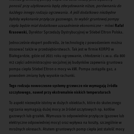
ponosić przy użytkowaniu będą zdecydowanie niższe, porównaniu do
każdego innego rodzaju ogrzewania. A jeśli dodatkowo niezbędne
byłoby wykonanie przyłącza gazowego, to wybór gruntowej pompy
ciepła będzie miał dodatkowe uzasadnienie ekonomiczne
– mówi
Rafał
Krasowski,
Dyrektor Sprzedaży Dystrybucyjnej w Stiebel Eltron Polska.
Jednocześnie ekspert podkreśla, że technologię z powodzeniem można
stosować także w przedsiębiorstwach. Tak jest w firmie KORPO w
Białogardzie, gdzie od 2021 roku ogrzewanie, chłodzenie i c.w.u. dla 800
m2 części administracyjno-socjalnej jej budynków zapewnia gruntowa
pompa ciepła Stiebel Eltron o mocy 44 kW. Pompa zastąpiła gaz, a
powodem zmiany były wysokie rachunki.
Tego rodzaju nowoczesne systemy grzewcze nie wymagają źródła
szczytowego, nawet przy ekstremalnie niskich temperaturach
To aspekt niezwykle istotny w dużych obiektach, które do skutecznego
ogrzania wymagają dużej mocy ze źródeł szczytowych np. kotłów
gazowych lub grzałek. Wymusza to odpowiednie przyłącze (gazowe lub
elektryczne odpowiedniej mocy) oraz wpływa na koszty, szczególnie w
mroźnych okresach. Atutem gruntowych pomp ciepła jest stałość mocy