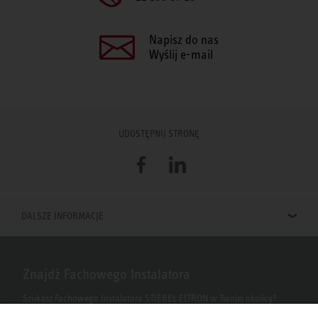
Napisz do nas
Wyślij e-mail
UDOSTĘPNIJ STRONĘ
Facebook
LinkedIn
DALSZE INFORMACJE
Znajdź Fachowego Instalatora
Szukasz Fachowego Instalatora STIEBEL ELTRON w Twojej okolicy?
Wpisz kod pocztowy lub miasto w polu wyszukiwania.