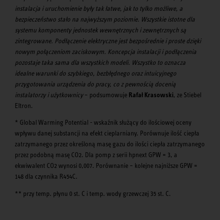
instalacja i uruchomienie były tak łatwe, jak to tylko możliwe, a
bezpieczeństwo stało na najwyższym poziomie. Wszystkie istotne dla
systemu komponenty jednostek wewnętrznych i zewnętrznych są
zintegrowane. Podłączenie elektryczne jest bezpośrednie i proste dzięki
nowym połączeniom zaciskowym. Koncepcja instalacji i podłączenia
pozostaje taka sama dla wszystkich modeli. Wszystko to oznacza
idealne warunki do szybkiego, bezbłędnego oraz intuicyjnego
przygotowania urządzenia do pracy, co z pewnością docenią
instalatorzy i użytkownicy
– podsumowuje
Rafał Krasowski
, ze Stiebel
Eltron.
* Global Warming Potential - wskaźnik służący do ilościowej oceny
wpływu danej substancji na efekt cieplarniany. Porównuje ilość ciepła
zatrzymanego przez określoną masę gazu do ilości ciepła zatrzymanego
przez podobną masę CO2. Dla pomp z serii hpnext GPW = 3, a
ekwiwalent CO2 wynosi 0,007. Porównanie – kolejne najniższe GPW =
148 dla czynnika R454C.
** przy temp. płynu 0 st. C i temp. wody grzewczej 35 st. C.