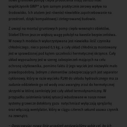
współczynnik GWP* a tym samym praktycznie zerowy wpływ na
środowisko. Ich atutem jest również niewielkie zapotrzebowanie na
przestrzeń, dzięki kompaktowej i zintegrowanej budowie.
Z uwagi na montaż gruntowych pomp ciepła wewnątrz obiektów,
Stiebel Eltron jeszcze większą wagę położył na kwestie bezpieczeństwa.
W nowych modelach wykorzystywana jest niewielka ilość czynnika
chłodniczego, nieco ponad 0,5 kg, a cały układ chłodniczy montowany
jest w sprawdzonej pod kątem szczelności hermetycznej skrzynce. Cały
układ wyposażony jest w szereg zabezpieczeń mających na celu
ochronę użytkownika, pomimo faktu iż jego wyciek jest niezwykle mało
prawdopodobny. Jednym z elementów zabezpieczających jest separator
cyklonowy, który w razie wycieku R290 do układu hydraulicznego ma za
zadanie oddzielenie go od wody oraz awaryjny zrzut do hermetycznej
skrzynki w której zamknięty jest cały układ termodynamiczny. W
przypadku zaistnienia takiej sytuacji wbudowane w nasze nowe
systemy grzewcze detektory gazu natychmiast wyłączają sprężarkę
oraz włączają wentylator, który w ciągu czterech sekund usuwa czynnik
na zewnątrz.
–
Opracowując nową linię urządzeń postawialiśmy sobie cel, by ich