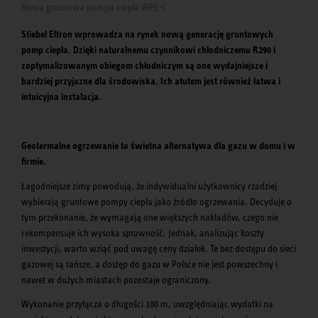
Nowa gruntowa pompa ciepła WPE-I
Stiebel Eltron wprowadza na rynek nową generację gruntowych
pomp ciepła. Dzięki naturalnemu czynnikowi chłodniczemu R290 i
zoptymalizowanym obiegom chłodniczym są one wydajniejsze i
bardziej przyjazne dla środowiska. Ich atutem jest również łatwa i
intuicyjna instalacja.
Geotermalne ogrzewanie to świetna alternatywa dla gazu w domu i w
firmie.
Łagodniejsze zimy powodują, że indywidualni użytkownicy rzadziej
wybierają gruntowe pompy ciepła jako źródło ogrzewania. Decyduje o
tym przekonanie, że wymagają one większych nakładów, czego nie
rekompensuje ich wysoka sprawność. Jednak, analizując koszty
inwestycji, warto wziąć pod uwagę ceny działek. Te bez dostępu do sieci
gazowej są tańsze, a dostęp do gazu w Polsce nie jest powszechny i
nawet w dużych miastach pozostaje ograniczony.
Wykonanie przyłącza o długości 100 m, uwzględniając wydatki na