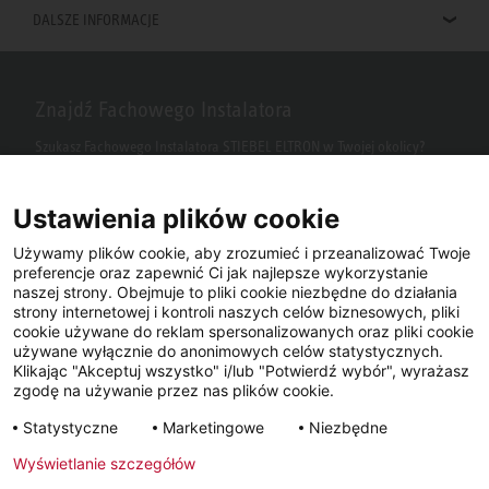
DALSZE INFORMACJE
Znajdź Fachowego Instalatora
Szukasz Fachowego Instalatora STIEBEL ELTRON w Twojej okolicy?
Wpisz kod pocztowy lub miasto w polu wyszukiwania.
Ustawienia plików cookie
Używamy plików cookie, aby zrozumieć i przeanalizować Twoje
preferencje oraz zapewnić Ci jak najlepsze wykorzystanie
naszej strony. Obejmuje to pliki cookie niezbędne do działania
strony internetowej i kontroli naszych celów biznesowych, pliki
cookie używane do reklam spersonalizowanych oraz pliki cookie
używane wyłącznie do anonimowych celów statystycznych.
Klikając "Akceptuj wszystko" i/lub "Potwierdź wybór", wyrażasz
Facebook
YouTube
LinkedIn
zgodę na używanie przez nas plików cookie.
Statystyczne
Marketingowe
Niezbędne
Instagram
Wyświetlanie szczegółów