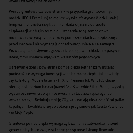
wody użytkowej oraz chłodzenia.
Pompa gruntowa czy powietrzna – w przypadku gruntowej (np.
modele HPG-I Premium) zaletą jest wysoka efektywność dzięki stałej
temperaturze źródła ciepła, co przekłada się na niższe koszty
eksploatacji w długim terminie. Urządzenia te są kompaktowe,
montowane wewnątrz budynku w pomieszczeniach zabezpieczonych
przed mrozem i nie wymagają dodatkowego miejsca na zewnątrz.
Pozwalają na efektywne ogrzewanie podłogowe i chłodzenie pasywne
latem, z minimalnym wpływem warunków pogodowych.
Ogrzewanie domu powietrzną pompą ciepła jest tańsze w instalacji,
ponieważ nie wymaga inwestycji w dolne źródło ciepła, jak odwierty
czy kolektory. Modele takie jak HPA-O Premium lub WPL ICS classic
oferują niski poziom hałasu (nawet 35 dB w trybie Silent Mode), wysoką
wydajność inwerterową i możliwość montażu zewnętrznego lub
wewnętrznego. Redukują emisję CO₂, zapewniają niezależność od paliw
kopalnych i kwalifikują się do dotacji z programów jak Czyste Powietrze
czy Moje Ciepło.
Gruntowa pompa ciepła wymaga zgłoszenia lub zatwierdzenia sond
geotermalnych, co zwiększa koszty początkowe i skomplikowanie