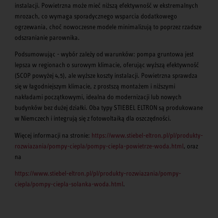
instalacji. Powietrzna może mieć niższą efektywność w ekstremalnych
mrozach, co wymaga sporadycznego wsparcia dodatkowego
ogrzewania, choć nowoczesne modele minimalizują to poprzez rzadsze
odszranianie parownika.
Podsumowując - wybór zależy od warunków: pompa gruntowa jest
lepsza w regionach o surowym klimacie, oferując wyższą efektywność
(SCOP powyżej 4,5), ale wyższe koszty instalacji. Powietrzna sprawdza
się w łagodniejszym klimacie, z prostszą montażem i niższymi
nakładami początkowymi, idealna do modernizacji lub nowych
budynków bez dużej działki. Oba typy STIEBEL ELTRON są produkowane
w Niemczech i integrują się z fotowoltaiką dla oszczędności.
Więcej informacji na stronie:
https://www.stiebel-eltron.pl/pl/produkty-
rozwiazania/pompy-ciepla/pompy-ciepla-powietrze-woda.html
, oraz
na
https://www.stiebel-eltron.pl/pl/produkty-rozwiazania/pompy-
ciepla/pompy-ciepla-solanka-woda.html
.