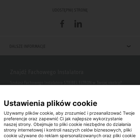
UDOSTĘPNIJ STRONĘ
Facebook
LinkedIn
DALSZE INFORMACJE
Znajdź Fachowego Instalatora
Szukasz Fachowego Instalatora STIEBEL ELTRON w Twojej okolicy?
Wpisz kod pocztowy lub miasto w polu wyszukiwania.
Ustawienia plików cookie
Używamy plików cookie, aby zrozumieć i przeanalizować Twoje
preferencje oraz zapewnić Ci jak najlepsze wykorzystanie
naszej strony. Obejmuje to pliki cookie niezbędne do działania
strony internetowej i kontroli naszych celów biznesowych, pliki
cookie używane do reklam spersonalizowanych oraz pliki cookie