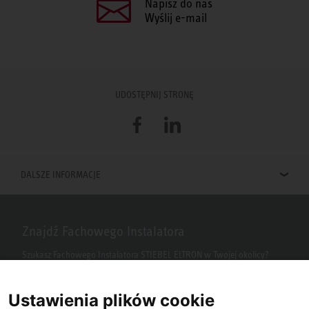
Napisz do nas
Wyślij e-mail
UDOSTĘPNIJ STRONĘ
Facebook
LinkedIn
DALSZE INFORMACJE
Znajdź Fachowego Instalatora
Szukasz Fachowego Instalatora STIEBEL ELTRON w Twojej okolicy?
Wpisz kod pocztowy lub miasto w polu wyszukiwania.
Ustawienia plików cookie