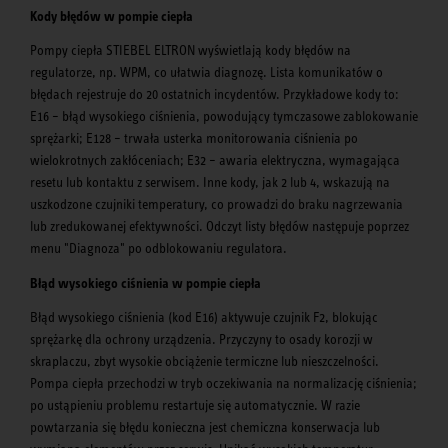
Kody błędów w pompie ciepła
Pompy ciepła STIEBEL ELTRON wyświetlają kody błędów na
regulatorze, np. WPM, co ułatwia diagnozę. Lista komunikatów o
błędach rejestruje do 20 ostatnich incydentów. Przykładowe kody to:
E16 – błąd wysokiego ciśnienia, powodujący tymczasowe zablokowanie
sprężarki; E128 – trwała usterka monitorowania ciśnienia po
wielokrotnych zakłóceniach; E32 – awaria elektryczna, wymagająca
resetu lub kontaktu z serwisem. Inne kody, jak 2 lub 4, wskazują na
uszkodzone czujniki temperatury, co prowadzi do braku nagrzewania
lub zredukowanej efektywności. Odczyt listy błędów następuje poprzez
menu "Diagnoza" po odblokowaniu regulatora.
Błąd wysokiego ciśnienia w pompie ciepła
Błąd wysokiego ciśnienia (kod E16) aktywuje czujnik F2, blokując
sprężarkę dla ochrony urządzenia. Przyczyny to osady korozji w
skraplaczu, zbyt wysokie obciążenie termiczne lub nieszczelności.
Pompa ciepła przechodzi w tryb oczekiwania na normalizację ciśnienia;
po ustąpieniu problemu restartuje się automatycznie. W razie
powtarzania się błędu konieczna jest chemiczna konserwacja lub