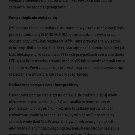
wymiana elementów przez serwis. Unikać wysokich temperatur
zadanych, by zapobiec przegrzaniu.
Pompa ciepła nie wyłącza się
Jeśli pompa ciepła nie wyłącza się, może to wynikać z konfiguracji trybu
pracy samodzielnej (STAND-ALONE), gdzie urządzenie wyłącza się
dopiero przy 55°C, bez regulatora WPM. Inna przyczyna to wyłącznik
ochronny silnika sprężarki, który restartuje po chłodzeniu, lub błędy jak
E16, blokujące tylko częściowo. W takich przypadkach czerwona dioda
LED sygnalizuje usterkę; zresetuj moduł IWS lub sprawdź komunikaty w
regulatorze. Powtarzające się cykle wskazują na potrzebę serwisu, np.
czyszczenia wentylatora lub zaworu rozprężnego.
Uszkodzona pompa ciepła i inne problemy
Uszkodzona pompa ciepła często objawia się brakiem ciepłej wody,
oblodzeniem parownika (kod 64) lub spadkiem temperatury w
pomieszczeniu powyżej 5°C. Problemy to zatkany parownik (E64),
uszkodzone anody ochronne (kod 16, ryzyko korozji) czy niepełny
zbiornik wody (kod 32). W awarii aktywuj tryb awaryjny z grzałką
elektryczną dla tymczasowego ogrzewania. Reset błędów następuje
przyciskiem reset, ale zapis pozostaje w liście. Zalecany kontakt z