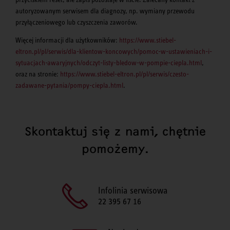
autoryzowanym serwisem dla diagnozy, np. wymiany przewodu
przyłączeniowego lub czyszczenia zaworów.
Więcej informacji dla użytkowników:
https://www.stiebel-
eltron.pl/pl/serwis/dla-klientow-koncowych/pomoc-w-ustawieniach-i-
sytuacjach-awaryjnych/odczyt-listy-bledow-w-pompie-ciepla.html
,
oraz na stronie:
https://www.stiebel-eltron.pl/pl/serwis/czesto-
zadawane-pytania/pompy-ciepla.html
.
Skontaktuj się z nami, chętnie
pomożemy.
Infolinia serwisowa
22 395 67 16