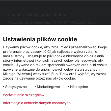
Znajdź Fachowego Instalatora
Szukasz Fachowego Instalatora STIEBEL ELTRON w Twojej okolicy?
Wpisz kod pocztowy lub miasto w polu wyszukiwania.
Ustawienia plików cookie
Używamy plików cookie, aby zrozumieć i przeanalizować Twoje
preferencje oraz zapewnić Ci jak najlepsze wykorzystanie
naszej strony. Obejmuje to pliki cookie niezbędne do działania
strony internetowej i kontroli naszych celów biznesowych, pliki
cookie używane do reklam spersonalizowanych oraz pliki cookie
używane wyłącznie do anonimowych celów statystycznych.
Klikając "Akceptuj wszystko" i/lub "Potwierdź wybór", wyrażasz
Facebook
YouTube
LinkedIn
zgodę na używanie przez nas plików cookie.
Statystyczne
Marketingowe
Niezbędne
Instagram
Wyświetlanie szczegółów
Informacje o ochronie danych osobowych
Metryka
Polityka prywatności
Newsletter