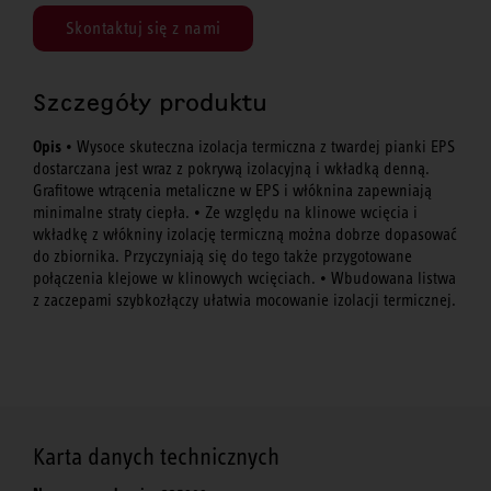
Skontaktuj się z nami
Szczegóły produktu
Opis
• Wysoce skuteczna izolacja termiczna z twardej pianki EPS
dostarczana jest wraz z pokrywą izolacyjną i wkładką denną.
Grafitowe wtrącenia metaliczne w EPS i włóknina zapewniają
minimalne straty ciepła. • Ze względu na klinowe wcięcia i
wkładkę z włókniny izolację termiczną można dobrze dopasować
do zbiornika. Przyczyniają się do tego także przygotowane
połączenia klejowe w klinowych wcięciach. • Wbudowana listwa
z zaczepami szybkozłączy ułatwia mocowanie izolacji termicznej.
Karta danych technicznych