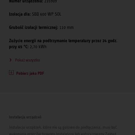
Numer urządzenia:
235909
Izolacja dla:
SBB 600 WP SOL
Grubość izolacji termicznej:
110 mm
Zużycie energii na podtrzymanie temperatury przez 24 godz.
przy 65 °C:
2,70 kWh
Pokaż wszystko
Pobierz jako PDF
Instalacja urządzeń
Instalacja urządzeń, które nie są gotowe do podłączenia, musi być
wykonana przez Fachowego Instalatora lub autoryzowany Zakład