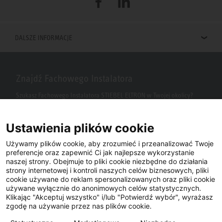
Facebook
LinkedIn
DALSZE INFORMACJE
Znajdź Fachowego Instalatora
Szukasz Fachowego Instalatora STIEBEL ELTRON w Twojej okolicy?
Wpisz kod pocztowy lub miasto w polu wyszukiwania.
Ustawienia plików cookie
Używamy plików cookie, aby zrozumieć i przeanalizować Twoje
preferencje oraz zapewnić Ci jak najlepsze wykorzystanie
naszej strony. Obejmuje to pliki cookie niezbędne do działania
strony internetowej i kontroli naszych celów biznesowych, pliki
cookie używane do reklam spersonalizowanych oraz pliki cookie
używane wyłącznie do anonimowych celów statystycznych.
Klikając "Akceptuj wszystko" i/lub "Potwierdź wybór", wyrażasz
Facebook
YouTube
LinkedIn
zgodę na używanie przez nas plików cookie.