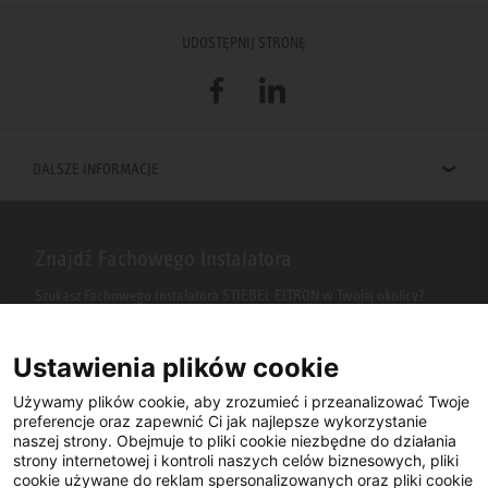
UDOSTĘPNIJ STRONĘ
Facebook
LinkedIn
DALSZE INFORMACJE
Znajdź Fachowego Instalatora
Szukasz Fachowego Instalatora STIEBEL ELTRON w Twojej okolicy?
Wpisz kod pocztowy lub miasto w polu wyszukiwania.
Ustawienia plików cookie
Używamy plików cookie, aby zrozumieć i przeanalizować Twoje
preferencje oraz zapewnić Ci jak najlepsze wykorzystanie
naszej strony. Obejmuje to pliki cookie niezbędne do działania
strony internetowej i kontroli naszych celów biznesowych, pliki
cookie używane do reklam spersonalizowanych oraz pliki cookie