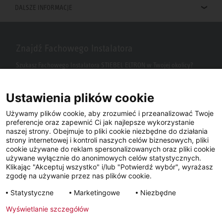
DALSZE INFORMACJE
Znajdź Fachowego Instalatora
Szukasz Fachowego Instalatora STIEBEL ELTRON w Twojej okolicy?
Wpisz kod pocztowy lub miasto w polu wyszukiwania.
Ustawienia plików cookie
Używamy plików cookie, aby zrozumieć i przeanalizować Twoje
preferencje oraz zapewnić Ci jak najlepsze wykorzystanie
naszej strony. Obejmuje to pliki cookie niezbędne do działania
strony internetowej i kontroli naszych celów biznesowych, pliki
cookie używane do reklam spersonalizowanych oraz pliki cookie
używane wyłącznie do anonimowych celów statystycznych.
Klikając "Akceptuj wszystko" i/lub "Potwierdź wybór", wyrażasz
Facebook
YouTube
LinkedIn
zgodę na używanie przez nas plików cookie.
Statystyczne
Marketingowe
Niezbędne
Instagram
Wyświetlanie szczegółów