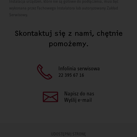
Instalacja urządzeń, które nie są gotowe do podłączenia, musi być
wykonana przez Fachowego Instalatora lub autoryzowany Zakład
Serwisowy.
Skontaktuj się z nami, chętnie
pomożemy.
Infolinia serwisowa
22 395 67 16
Napisz do nas
Wyślij e-mail
UDOSTĘPNIJ STRONĘ