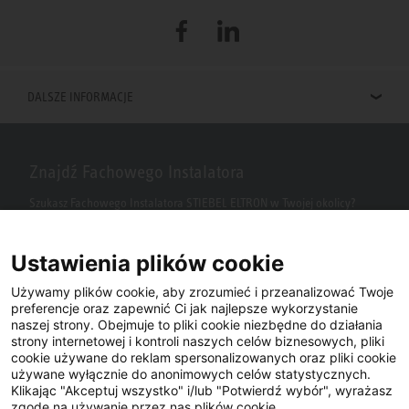
Facebook
LinkedIn
DALSZE INFORMACJE
Znajdź Fachowego Instalatora
Szukasz Fachowego Instalatora STIEBEL ELTRON w Twojej okolicy?
Wpisz kod pocztowy lub miasto w polu wyszukiwania.
Ustawienia plików cookie
Używamy plików cookie, aby zrozumieć i przeanalizować Twoje
preferencje oraz zapewnić Ci jak najlepsze wykorzystanie
naszej strony. Obejmuje to pliki cookie niezbędne do działania
strony internetowej i kontroli naszych celów biznesowych, pliki
cookie używane do reklam spersonalizowanych oraz pliki cookie
używane wyłącznie do anonimowych celów statystycznych.
Klikając "Akceptuj wszystko" i/lub "Potwierdź wybór", wyrażasz
Facebook
YouTube
LinkedIn
zgodę na używanie przez nas plików cookie.