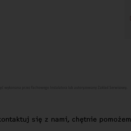
i być wykonana przez Fachowego Instalatora lub autoryzowany Zakład Serwisowy.
kontaktuj się z nami, chętnie pomożem