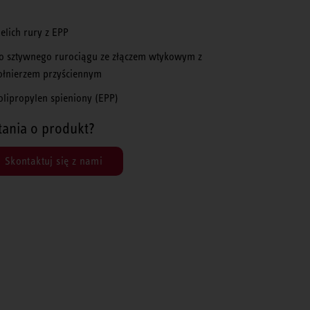
ielich rury z EPP
o sztywnego rurociągu ze złączem wtykowym z
ołnierzem przyściennym
olipropylen spieniony (EPP)
tania o produkt?
Skontaktuj się z nami