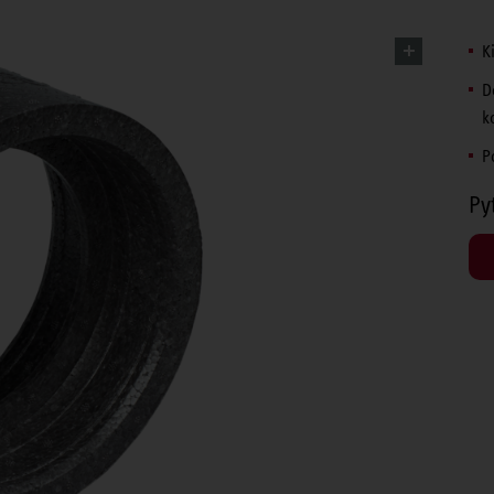
K
D
k
P
Py