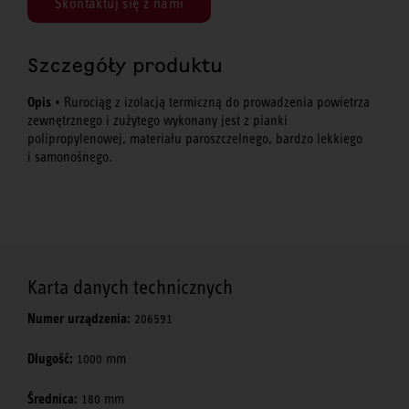
Skontaktuj się z nami
Szczegóły produktu
Opis
• Rurociąg z izolacją termiczną do prowadzenia powietrza
zewnętrznego i zużytego wykonany jest z pianki
polipropylenowej, materiału paroszczelnego, bardzo lekkiego
i samonośnego.
Karta danych technicznych
Numer urządzenia:
206591
Długość:
1000 mm
Średnica:
180 mm