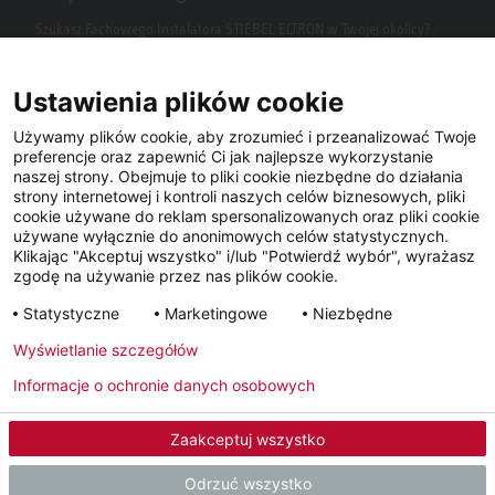
Szukasz Fachowego Instalatora STIEBEL ELTRON w Twojej okolicy?
Wpisz kod pocztowy lub miasto w polu wyszukiwania.
Ustawienia plików cookie
Używamy plików cookie, aby zrozumieć i przeanalizować Twoje
preferencje oraz zapewnić Ci jak najlepsze wykorzystanie
naszej strony. Obejmuje to pliki cookie niezbędne do działania
strony internetowej i kontroli naszych celów biznesowych, pliki
cookie używane do reklam spersonalizowanych oraz pliki cookie
używane wyłącznie do anonimowych celów statystycznych.
Klikając "Akceptuj wszystko" i/lub "Potwierdź wybór", wyrażasz
Facebook
YouTube
LinkedIn
zgodę na używanie przez nas plików cookie.
Statystyczne
Marketingowe
Niezbędne
Instagram
Wyświetlanie szczegółów
Informacje o ochronie danych osobowych
Metryka
Polityka prywatności
Newsletter
Zaakceptuj wszystko
© 2026 - STIEBEL ELTRON GmbH & Co. KG (DE)
Odrzuć wszystko