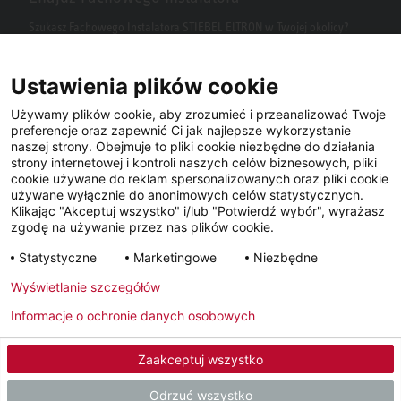
Szukasz Fachowego Instalatora STIEBEL ELTRON w Twojej okolicy?
Wpisz kod pocztowy lub miasto w polu wyszukiwania.
Ustawienia plików cookie
Używamy plików cookie, aby zrozumieć i przeanalizować Twoje
preferencje oraz zapewnić Ci jak najlepsze wykorzystanie
naszej strony. Obejmuje to pliki cookie niezbędne do działania
strony internetowej i kontroli naszych celów biznesowych, pliki
cookie używane do reklam spersonalizowanych oraz pliki cookie
używane wyłącznie do anonimowych celów statystycznych.
Klikając "Akceptuj wszystko" i/lub "Potwierdź wybór", wyrażasz
Facebook
YouTube
LinkedIn
zgodę na używanie przez nas plików cookie.
Statystyczne
Marketingowe
Niezbędne
Instagram
Wyświetlanie szczegółów
Informacje o ochronie danych osobowych
Metryka
Polityka prywatności
Newsletter
Zaakceptuj wszystko
© 2026 - STIEBEL ELTRON GmbH & Co. KG (DE)
Odrzuć wszystko