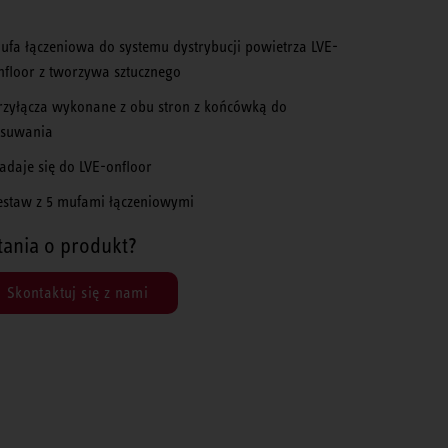
ufa łączeniowa do systemu dystrybucji powietrza LVE-
nfloor z tworzywa sztucznego
rzyłącza wykonane z obu stron z końcówką do
suwania
adaje się do LVE-onfloor
estaw z 5 mufami łączeniowymi
tania o produkt?
Skontaktuj się z nami