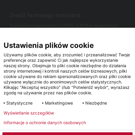
Znajdź Fachowego Instalatora
Szukasz Fachowego Instalatora STIEBEL ELTRON w Twojej okolicy?
Wpisz kod pocztowy lub miasto w polu wyszukiwania.
Ustawienia plików cookie
Używamy plików cookie, aby zrozumieć i przeanalizować Twoje
preferencje oraz zapewnić Ci jak najlepsze wykorzystanie
naszej strony. Obejmuje to pliki cookie niezbędne do działania
strony internetowej i kontroli naszych celów biznesowych, pliki
cookie używane do reklam spersonalizowanych oraz pliki cookie
używane wyłącznie do anonimowych celów statystycznych.
Klikając "Akceptuj wszystko" i/lub "Potwierdź wybór", wyrażasz
Facebook
YouTube
LinkedIn
zgodę na używanie przez nas plików cookie.
Statystyczne
Marketingowe
Niezbędne
Instagram
Wyświetlanie szczegółów
Informacje o ochronie danych osobowych
Metryka
Polityka prywatności
Newsletter